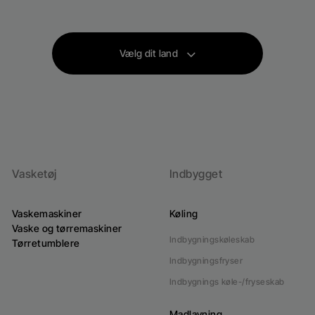
Vælg dit land
Vasketøj
Indbygget
Vaskemaskiner
Køling
Vaske og tørremaskiner
Indbygningskøleskab
Tørretumblere
Indbygningsfryser
Indbygnings køle-/fryseskab
Madlavning