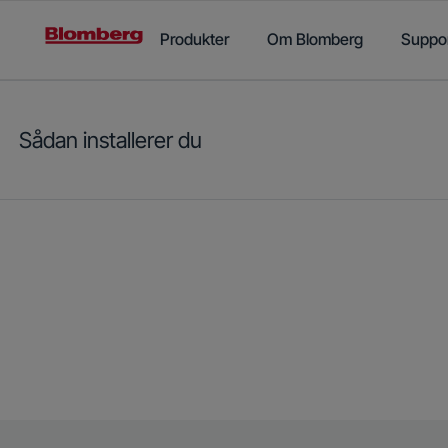
Main content starts here
Produkter
Om Blomberg
Suppo