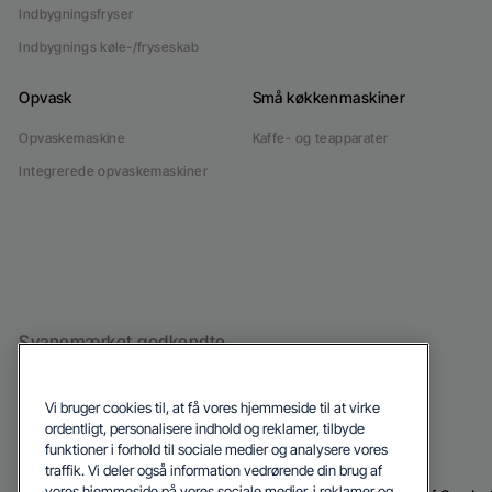
Indbygningsfryser
Indbygnings køle-/fryseskab
Opvask
Små køkkenmaskiner
Opvaskemaskine
Kaffe- og teapparater
Integrerede opvaskemaskiner
Svanemærket godkendte
hvidevarer
Vi bruger cookies til, at få vores hjemmeside til at virke
ordentligt, personalisere indhold og reklamer, tilbyde
funktioner i forhold til sociale medier og analysere vores
traffik. Vi deler også information vedrørende din brug af
vores hjemmeside på vores sociale medier, i reklamer og