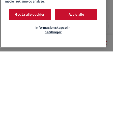
medier, reklame og analyse.
Godta alle cookier
Avvis alle
Informasjonskapselin
nstillinger
Main content starts here