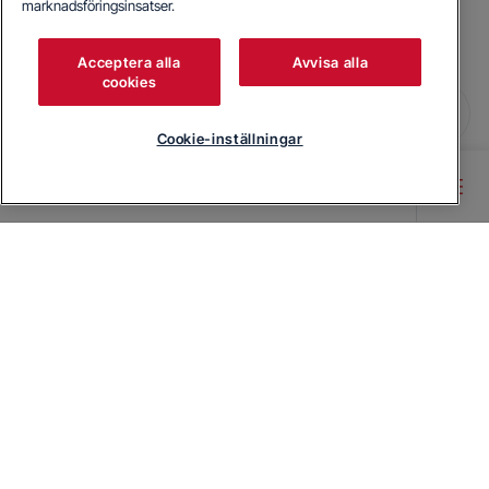
marknadsföringsinsatser.
Acceptera alla
Avvisa alla
cookies
Cookie-inställningar
Main content starts here