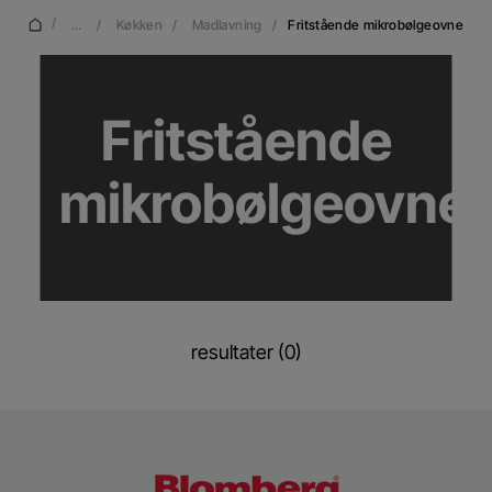
/
...
/
Køkken
/
Madlavning
/
Fritstående mikrobølgeovne
Fritstående
mikrobølgeovne
resultater (0)