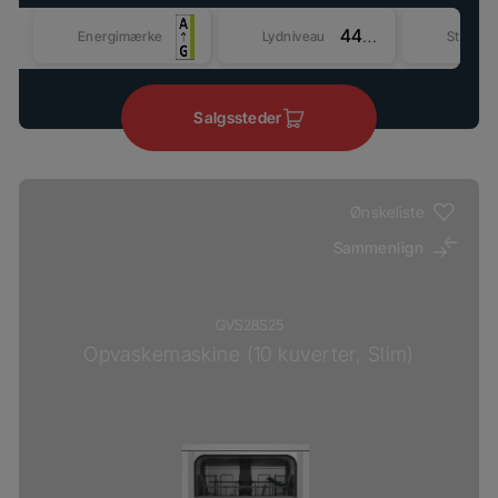
44 dBA
Energimærke
Lydniveau
Størrel
Salgssteder
Ønskeliste
Sammenlign
GVS28S25
Opvaskemaskine (10 kuverter, Slim)