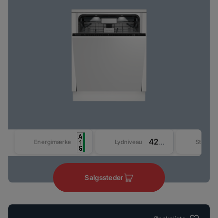
42 dBA
Energimærke
Lydniveau
Størrel
Salgssteder