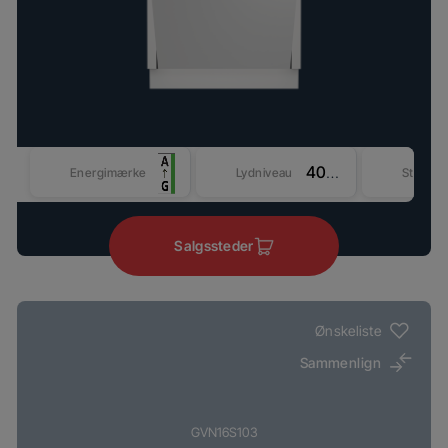
40 dBA
Energimærke
Lydniveau
Størrel
Salgssteder
Ønskeliste
Sammenlign
GVN16S103