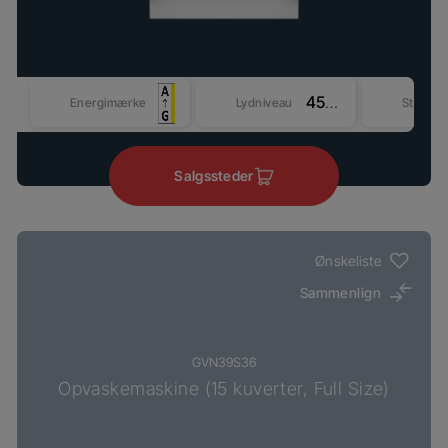
45 dBA
Energimærke
Lydniveau
Størrel
Salgssteder
Ønskeliste
Sammenlign
GVN39S36
Opvaskemaskine (15 kuverter, Full Size)