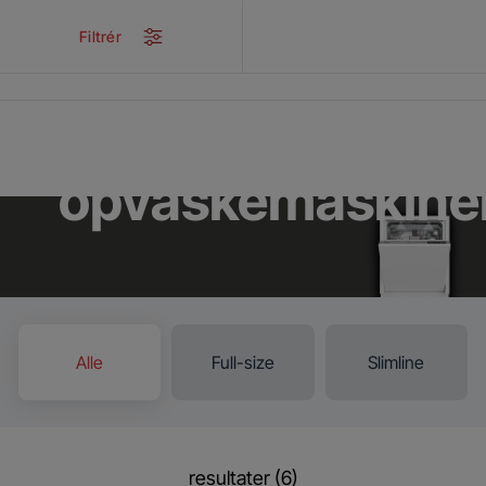
/
...
/
Køkken
/
Opvask
/
Integrerede opvaskemaskiner
Filtrér
Integrerede
opvaskemaskine
Alle
Full-size
Slimline
resultater (6)