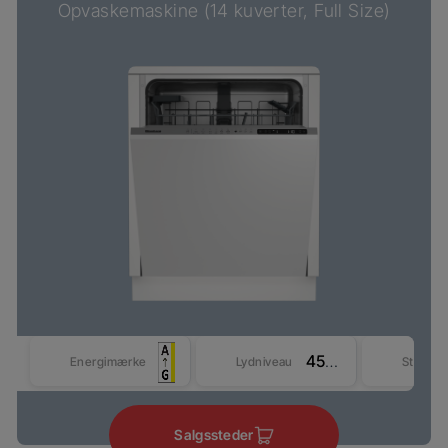
Opvaskemaskine (14 kuverter, Full Size)
45 dBA
Energimærke
Lydniveau
Størrel
Salgssteder