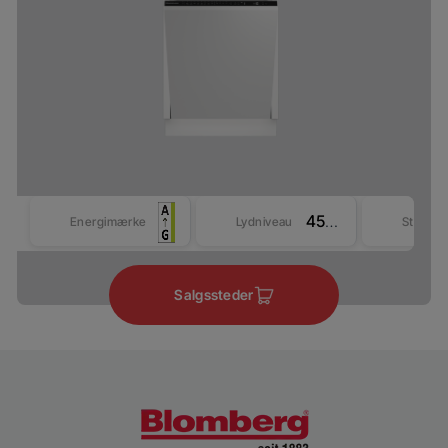
45 dBA
Energimærke
Lydniveau
Størrel
Salgssteder