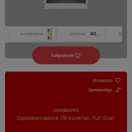
40 dBA
Energimærke
Lydniveau
Størrel
Salgssteder
Ønskeliste
Sammenlign
GUN39S30W2
Opvaskemaskine (16 kuverter, Full Size)