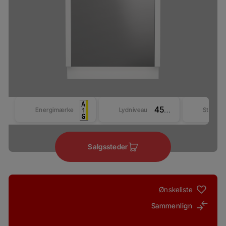
45 dBA
Energimærke
Lydniveau
Størrel
Salgssteder
Ønskeliste
Sammenlign