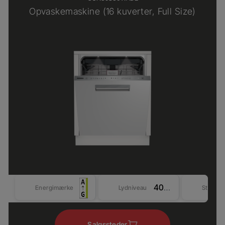
Opvaskemaskine (16 kuverter, Full Size)
40 dBA
Energimærke
Lydniveau
Størrel
Salgssteder