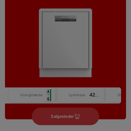
42 dBA
Energimærke
Lydniveau
Størrel
Salgssteder