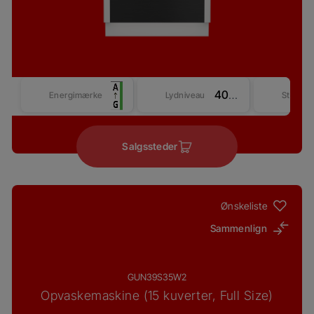
40 dBA
Energimærke
Lydniveau
Størrel
Salgssteder
Ønskeliste
Sammenlign
GUN39S35W2
Opvaskemaskine (15 kuverter, Full Size)