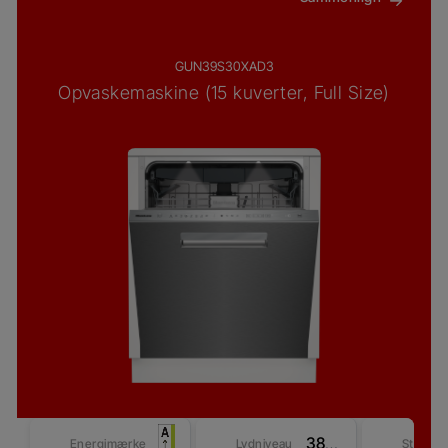
GUN39S30XAD3
Opvaskemaskine (15 kuverter, Full Size)
38 dBA
Energimærke
Lydniveau
Størrel