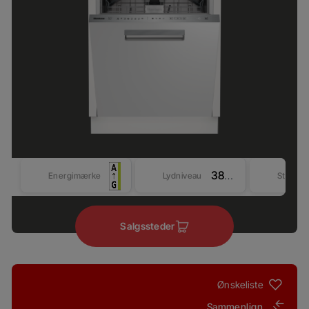
38 dBA
Energimærke
Lydniveau
Størrel
Salgssteder
Ønskeliste
Sammenlign