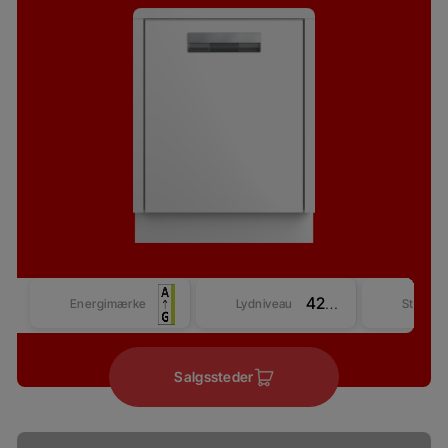
42 dBA
Energimærke
Lydniveau
Størrel
Salgssteder