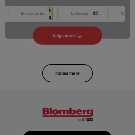
42 dBA
Energimærke
Lydniveau
Størrel
Salgssteder
Indlæs mere