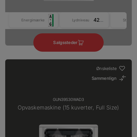
42 dBA
Energimærke
Lydniveau
Størrel
Salgssteder
Ønskeliste
Sammenlign
GUN39S30WAD3
Opvaskemaskine (15 kuverter, Full Size)