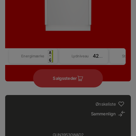
42 dBA
Energimærke
Lydniveau
Størrel
Salgssteder
Ønskeliste
Sammenlign
GUN39S30WAD2