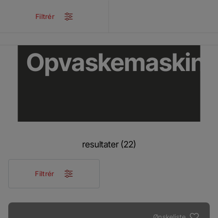
/
Produkter
/
Køkken
/
Opvask
Filtrér
Opvaskemaskin
resultater (22)
Filtrér
Ønskeliste