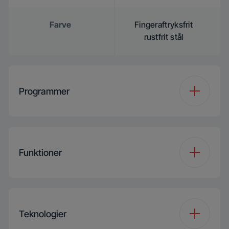
Farve
Fingeraftryksfrit
rustfrit stål
Programmer
Antal programmer
8
Funktioner
Programme 1
Auto Program
Funktion 1
Hygiene+
Programme 2
MixWash+
Teknologier