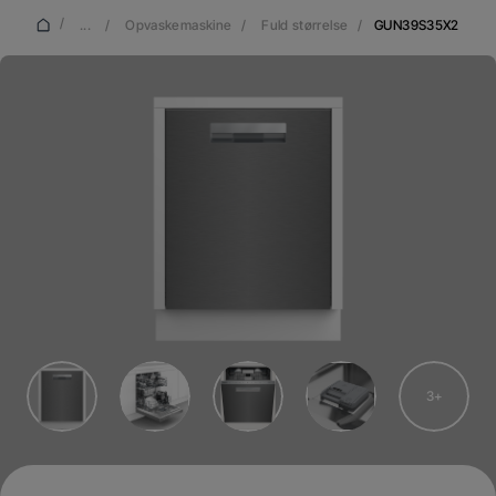
/
...
/
Opvaskemaskine
/
Fuld størrelse
/
GUN39S35X2
3