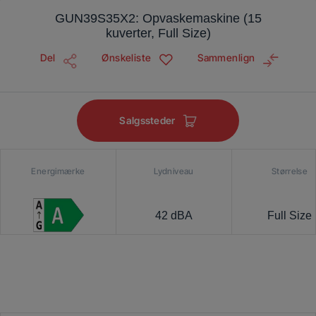
GUN39S35X2: Opvaskemaskine (15
kuverter, Full Size)
Del
Ønskeliste
Sammenlign
Salgssteder
Energimærke
Lydniveau
Størrelse
42 dBA
Full Size