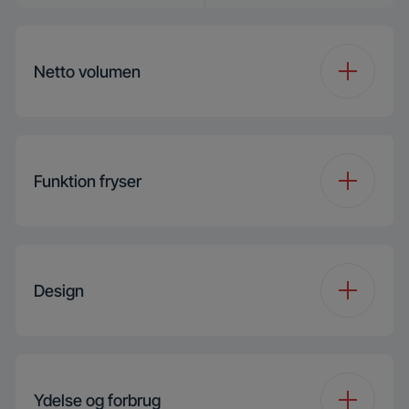
Netto volumen
Total volumen (l)
104 L
Funktion fryser
Fryservolumen (l)
104 L
Fryserkurve
1
Design
Vendbar dør
Not Applicable
Ydelse og forbrug