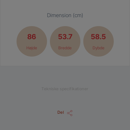
Dimension (cm)
86
53.7
58.5
Højde
Bredde
Dybde
Tekniske specifikationer
Del