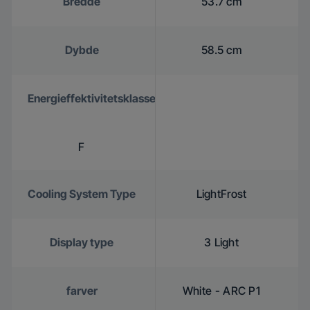
Bredde
53.7 cm
Dybde
58.5 cm
Energieffektivitetsklasse
F
Cooling System Type
LightFrost
Display type
3 Light
farver
White - ARC P1