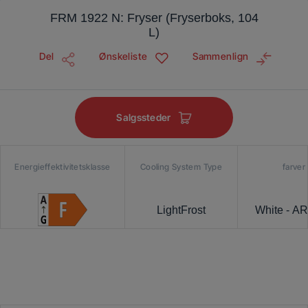
FRM 1922 N: Fryser (Fryserboks, 104
L)
Del
Ønskeliste
Sammenlign
Salgssteder
Energieffektivitetsklasse
Cooling System Type
farver
LightFrost
White - A