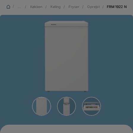
/
...
/
Køkken
/
Køling
/
Fryser
/
Oprejst
/
FRM 1922 N