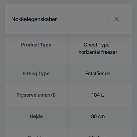
Nøkkelegenskaber
Product Type
Chest Type-
horizantal freezer
Fitting Type
Fritstående
Fryservolumen (l)
104 L
Højde
86 cm