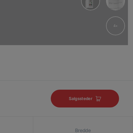
4
Salgssteder
Bredde