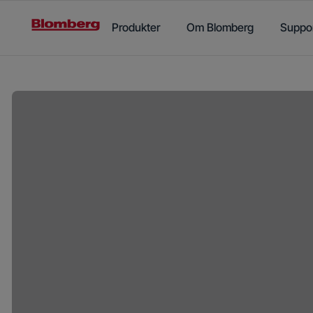
Main content starts here
Produkter
Om Blomberg
Suppo