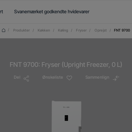
rt
Svanemærket godkendte hvidevarer
/
Produkter
/
Køkken
/
Køling
/
Fryser
/
Oprejst
/
FNT 9700
FNT 9700: Fryser (Upright Freezer, 0 L)
Del
Ønskeliste
Sammenlign