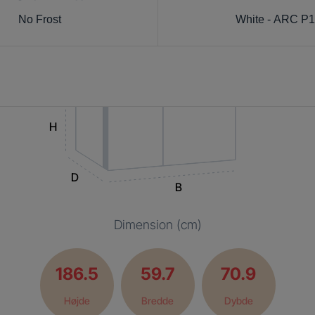
No Frost
White - ARC P
H
D
B
Dimension (cm)
186.5
59.7
70.9
Højde
Bredde
Dybde