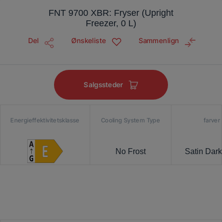
FNT 9700 XBR: Fryser (Upright
Freezer, 0 L)
Del
Ønskeliste
Sammenlign
Salgssteder
Energieffektivitetsklasse
Cooling System Type
farver
No Frost
Satin Dark