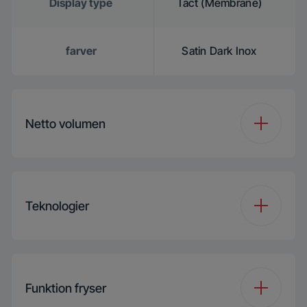
Display type
Tact (Membrane)
farver
Satin Dark Inox
Netto volumen
Total volumen (l)
286 L
Teknologier
Fryservolumen (l)
286 L
Inverter Eco
Compressor
Funktion fryser