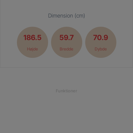
Dimension (cm)
186.5
59.7
70.9
Højde
Bredde
Dybde
Funktioner