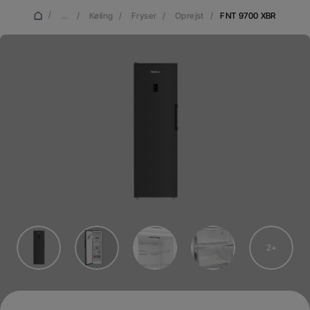
/
...
/
Køling
/
Fryser
/
Oprejst
/
FNT 9700 XBR
2