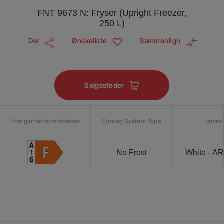
FNT 9673 N: Fryser (Upright Freezer,
250 L)
Del
Ønskeliste
Sammenlign
Salgssteder
Energieffektivitetsklasse
Cooling System Type
farver
No Frost
White - A