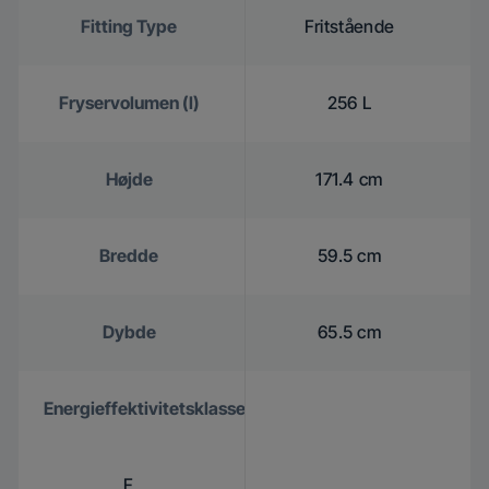
Fitting Type
Fritstående
Fryservolumen (l)
256 L
Højde
171.4 cm
Bredde
59.5 cm
Dybde
65.5 cm
Energieffektivitetsklasse
F