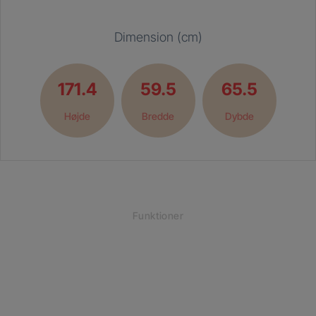
Dimension (cm)
171.4
59.5
65.5
Højde
Bredde
Dybde
Funktioner