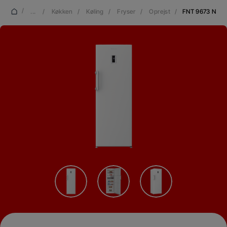
/
...
/
Køkken
/
Køling
/
Fryser
/
Oprejst
/
FNT 9673 N