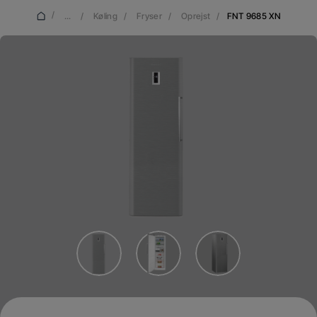
/
...
/
Køling
/
Fryser
/
Oprejst
/
FNT 9685 XN