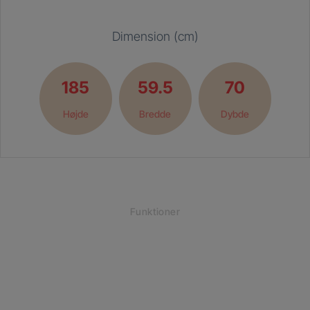
Dimension (cm)
185
59.5
70
Højde
Bredde
Dybde
Funktioner