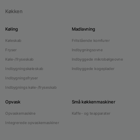
Køkken
Køling
Madlavning
Køleskab
Fritstående komfurer
Fryser
Indbygningsovne
Køle-/fryseskab
Indbyggede mikrobølgeovne
Indbygningskøleskab
Indbyggede kogeplader
Indbygningsfryser
Indbygnings køle-/fryseskab
Opvask
Små køkkenmaskiner
Opvaskemaskine
Kaffe- og teapparater
Integrerede opvaskemaskiner