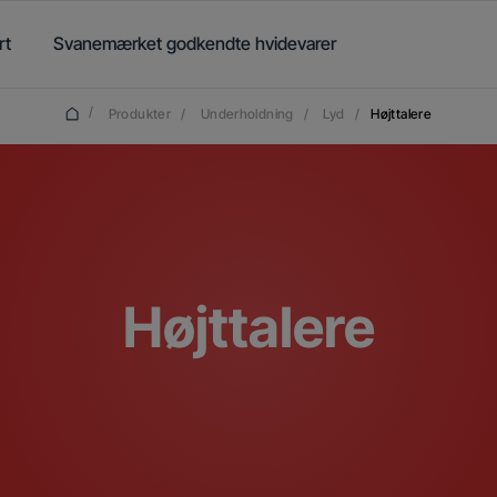
rt
Svanemærket godkendte hvidevarer
/
Produkter
/
Underholdning
/
Lyd
/
Højttalere
Højttalere