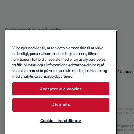
Svanemærket godkendte
hvidevarer
Vi bruger cookies til, at få vores hjemmeside til at virke
ordentligt, personalisere indhold og reklamer, tilbyde
funktioner i forhold til sociale medier og analysere vores
traffik. Vi deler også information vedrørende din brug af
vores hjemmeside på vores sociale medier, i reklamer og
© 2026 Blomberg
Privacy Policy
Cookie Politik
Code of Conduc
med analytiske samarbejdspartnere.
Accepter alle cookies
Afvis alle
Our parent company, Beko has 55,000 employees th
(i.e. Türkiye, UK, 
Cookie - indstillinger
Beko became the largest white goods co
are home to ove