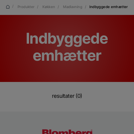
/
Produkter
/
Køkken
/
Madlavning
/
Indbyggede emhætter
Indbyggede
emhætter
resultater (0)