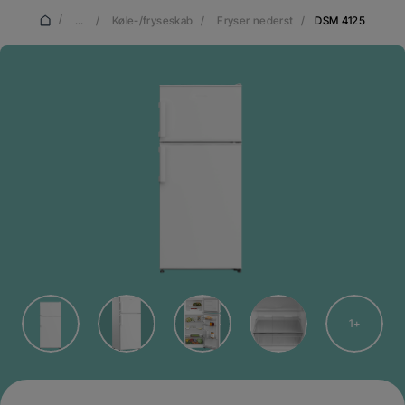
/
...
/
Køle-/fryseskab
/
Fryser nederst
/
DSM 4125
1