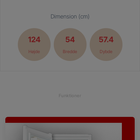
Dimension (cm)
124
54
57.4
Højde
Bredde
Dybde
Funktioner