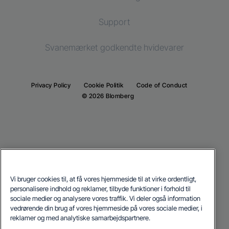
Tørretumblere
Køling
Køle-/fryseskab
Support
Indbygningskøleskab
Indbygningskøleskab
Svanemærket godkendte hvidevarer
Indbygningsfryser
Indbygningsfryser
Indbygnings køle-/fryseskab
Indbygnings køle-/fryseskab
Privacy Policy
Cookie Politik
Code of Conduct
Madlavning
© 2026 Blomberg
Madlavning
Indbygningsovne
Fritstående komfurer
Indbyggede mikrobølgeovne
Indbygningsovne
Indbyggede kogeplader
Indbyggede mikrobølgeovne
Vi bruger cookies til, at få vores hjemmeside til at virke ordentligt,
Opvask
Our parent company, Beko has 55,000 employees throughout the world
personalisere indhold og reklamer, tilbyde funktioner i forhold til
Indbyggede kogeplader
with its global operations through its subsidiaries in 57 countries and 45
sociale medier og analysere vores traffik. Vi deler også information
production facilities in 13 countries
Integrerede opvaskemaskiner
(i.e. Türkiye, UK, Italy, Romania, Slovakia, Poland, South Africa, Russia,
vedrørende din brug af vores hjemmeside på vores sociale medier, i
Opvask
Pakistan, India, Bangladesh, Thailand and China).
reklamer og med analytiske samarbejdspartnere.