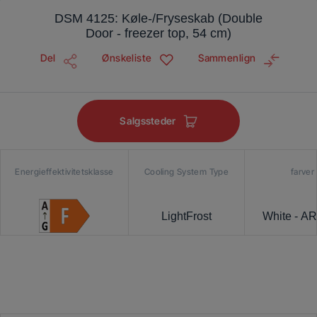
DSM 4125: Køle-/Fryseskab (Double
Door - freezer top, 54 cm)
Del
Ønskeliste
Sammenlign
Salgssteder
Energieffektivitetsklasse
Cooling System Type
farver
LightFrost
White - A