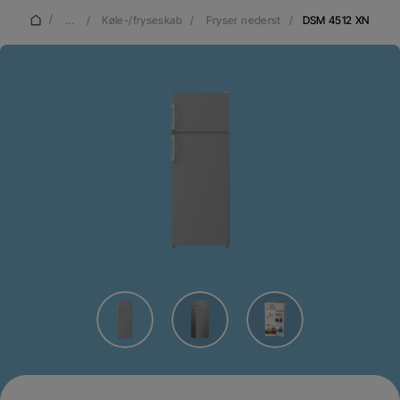
/
...
/
Køle-/fryseskab
/
Fryser nederst
/
DSM 4512 XN