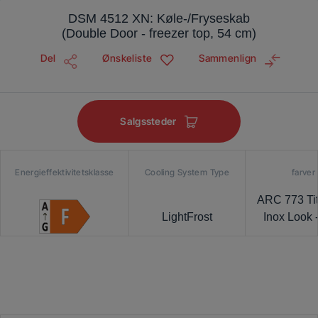
DSM 4512 XN: Køle-/Fryseskab
(Double Door - freezer top, 54 cm)
Del
Ønskeliste
Sammenlign
Salgssteder
Energieffektivitetsklasse
Cooling System Type
farver
ARC 773 Ti
LightFrost
Inox Look 
Lamina