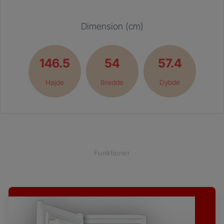
Dimension (cm)
146.5
54
57.4
Højde
Bredde
Dybde
Funktioner