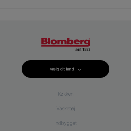
Vælg dit land
Køkken
Vasketøj
Køling
Indbygget
Køleskab
Vaskemaskiner