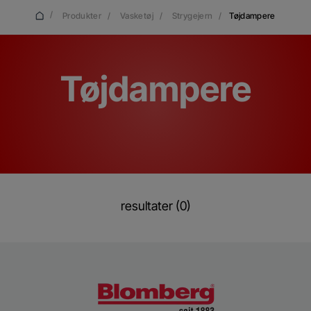
/
Produkter
/
Vasketøj
/
Strygejern
/
Tøjdampere
Tøjdampere
resultater (0)