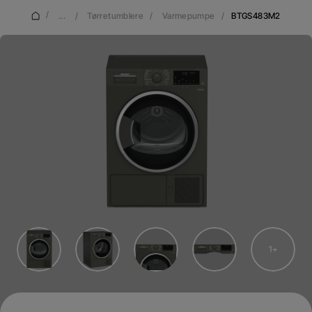
/
...
/
Tørretumblere
/
Varmepumpe
/
BTGS483M2
1