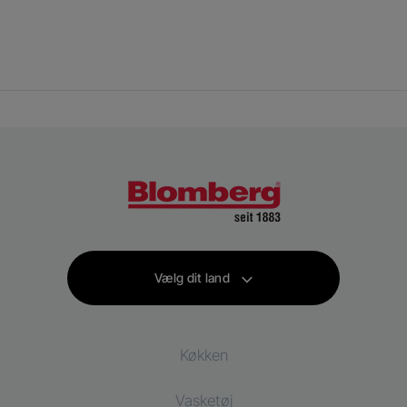
Vælg dit land
Køkken
Vasketøj