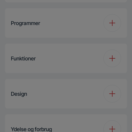
Tørreteknologi
Hybrid 2.0
Programmer
Inverter Eco Motor
Antal programmer
15
Filter Type
Kombineret
Funktioner
Programme 1
Cottons
Automatisk anti-krøl
Funktion 1
Tørreniveau
Programme 2
Cotton Eco Dry
Design
Tilbehør
Stacking Kit (spare
part)
Funktion 2
Tromlelys
Programme 3
Synthetics
GentleWave
Ydelse og forbrug
Programme 4
Jeans