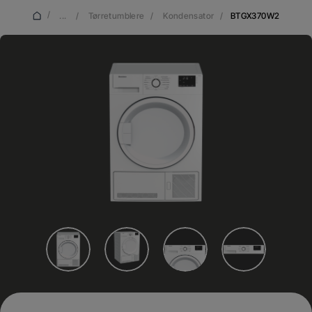
/
...
/
Tørretumblere
/
Kondensator
/
BTGX370W2