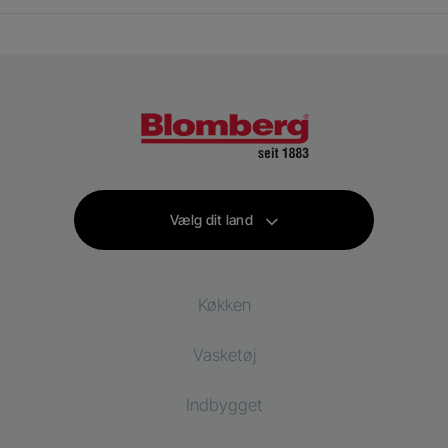
Vælg dit land
Køkken
Vasketøj
Køling
Indbygget
Køleskab
Vaskemaskiner
Vaske og tørremaskiner