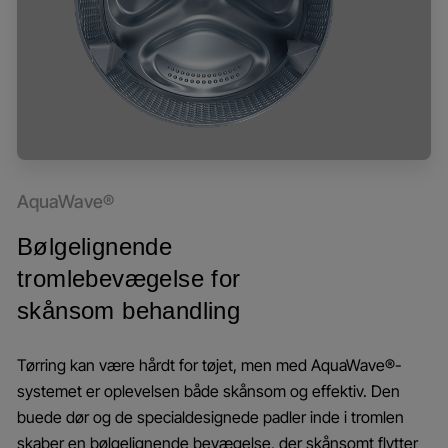
AquaWave®
Bølgelignende
tromlebevægelse for
skånsom behandling
Tørring kan være hårdt for tøjet, men med AquaWave®-
systemet er oplevelsen både skånsom og effektiv. Den
buede dør og de specialdesignede padler inde i tromlen
skaber en bølgelignende bevægelse, der skånsomt flytter