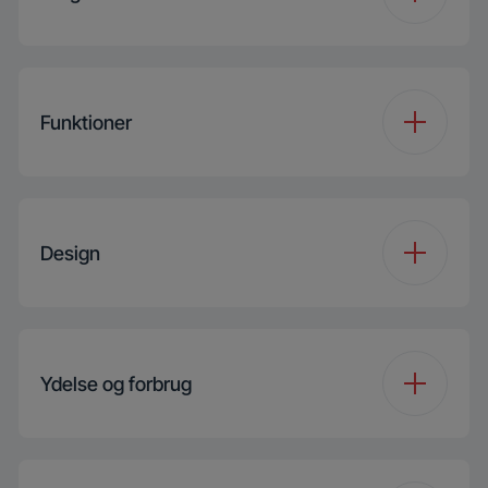
Inverter Eco Motor
Asenkron
Antal programmer
15
Filter Type
Kombineret
Funktioner
Programme 1
Cottons
Automatisk anti-krøl
Funktion 1
Tørreniveau
Programme 2
Cotton Eco Dry
Design
Tilbehør
Stacking Kit (spare
part)
Programme 3
Synthetics
GentleWave
Ydelse og forbrug
Programme 4
Mix
Display Type
Digital Display
Programme 5
Towel
Energimærke
A++