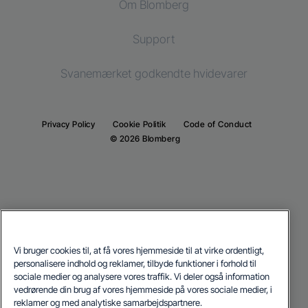
Om Blomberg
Fryser
Tørretumblere
Køling
Køle-/fryseskab
Support
Indbygningskøleskab
Indbygningskøleskab
Svanemærket godkendte hvidevarer
Indbygningsfryser
Indbygningsfryser
Indbygnings køle-/fryseskab
Indbygnings køle-/fryseskab
Privacy Policy
Cookie Politik
Code of Conduct
Madlavning
© 2026 Blomberg
Madlavning
Indbygningsovne
Fritstående komfurer
Indbyggede mikrobølgeovne
Indbygningsovne
Indbyggede kogeplader
Indbyggede mikrobølgeovne
Vi bruger cookies til, at få vores hjemmeside til at virke ordentligt,
Opvask
Our parent company, Beko has 55,000 employees throughout the world
personalisere indhold og reklamer, tilbyde funktioner i forhold til
Indbyggede kogeplader
with its global operations through its subsidiaries in 57 countries and 45
sociale medier og analysere vores traffik. Vi deler også information
production facilities in 13 countries
Integrerede opvaskemaskiner
(i.e. Türkiye, UK, Italy, Romania, Slovakia, Poland, South Africa, Russia,
vedrørende din brug af vores hjemmeside på vores sociale medier, i
Opvask
Pakistan, India, Bangladesh, Thailand and China).
reklamer og med analytiske samarbejdspartnere.