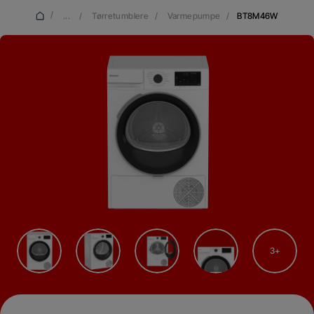
/
...
/
Tørretumblere
/
Varmepumpe
/
BT8M46W
3