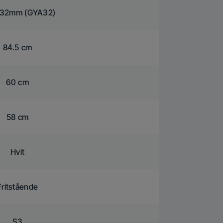
s 32mm (GYA32)
84.5 cm
60 cm
58 cm
Hvit
Fritstående
S3