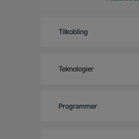
Tilkobling
HomeWhiz® Tilkob
Teknologier
Inverter Eco Mot
Programmer
Tilfør tøj
Antal programm
IronTouch