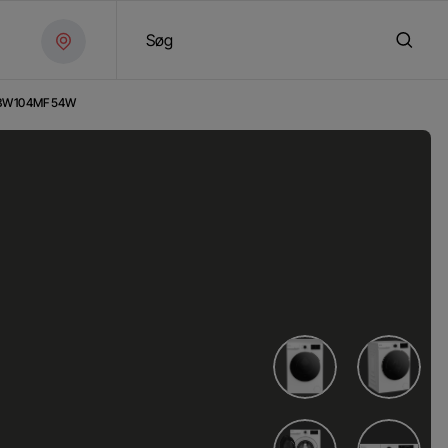
Søg
BW104MF54W