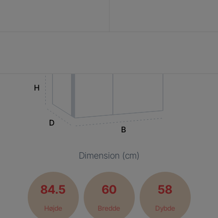
H
D
B
Dimension (cm)
84.5
60
58
Højde
Bredde
Dybde