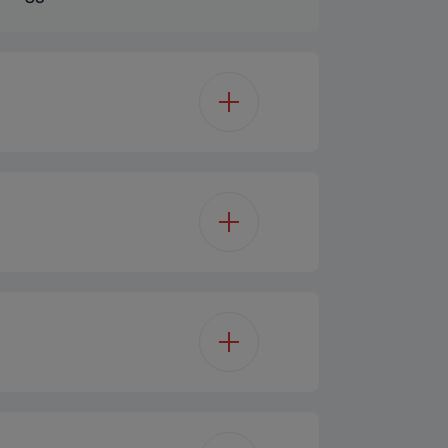
WiFi
s 32mm (GYA32)
15