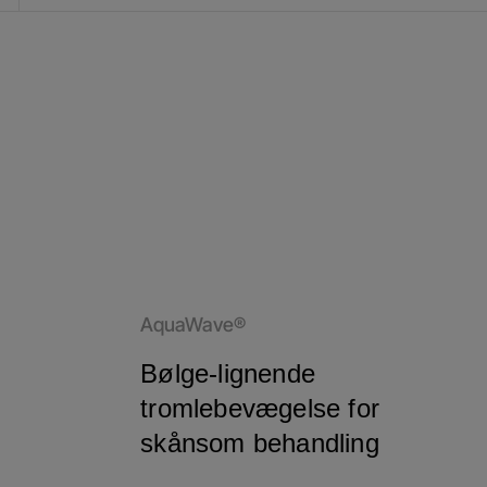
AquaWave®
Bølge-lignende
tromlebevægelse for
skånsom behandling