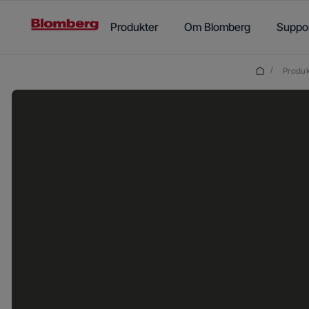
Main content starts here
Produkter
Om Blomberg
Suppo
/
Produk