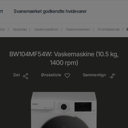
rt
Svanemærket godkendte hvidevarer
ter
/
Vasketøj
/
Vaskemaskiner
/
Vaskemaskiner
/
Frontladende
/
BW104MF54W: Vaskemaskine (10.5 kg,
1400 rpm)
Del
Ønskeliste
Sammenlign