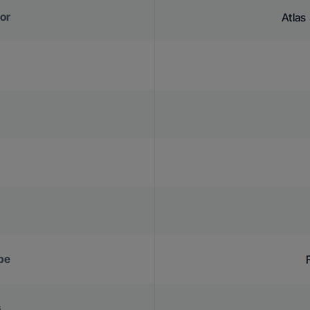
or
Atla
pe
s