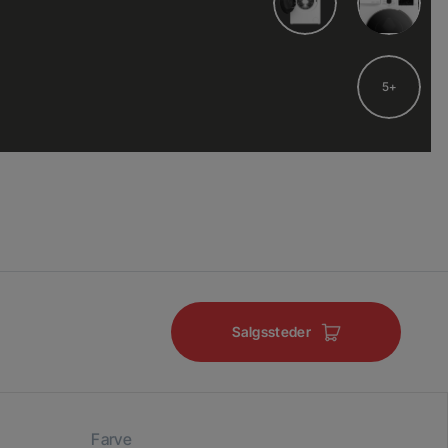
5
Salgssteder
Farve