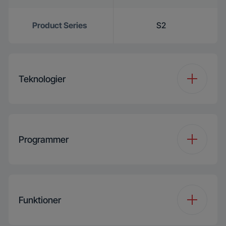
Product Series
S2
Teknologier
Inverter Eco Motor
Orca 34mm
Programmer
Tilfør tøj
Antal programmer
15
IronTouch
Funktioner
Programme 1
Cottons
Steam
Steamcure with