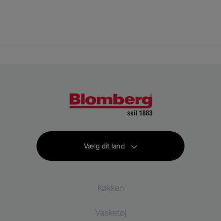
Vælg dit land
Køkken
Vasketøj
Køling