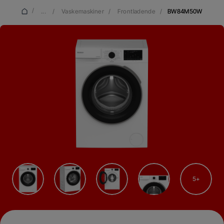
/
...
/
Vaskemaskiner
/
Frontladende
/
BW84M50W
5