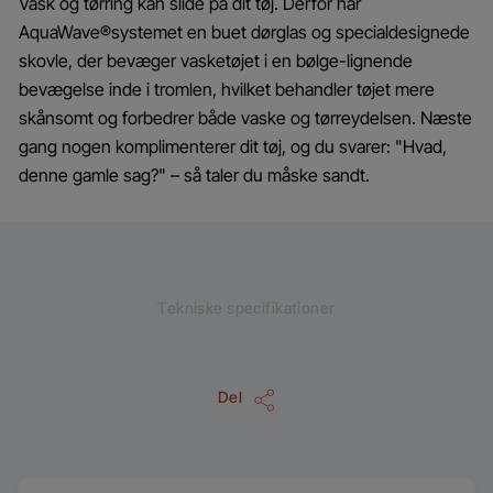
Vask og tørring kan slide på dit tøj. Derfor har
AquaWave®systemet en buet dørglas og specialdesignede
skovle, der bevæger vasketøjet i en bølge-lignende
bevægelse inde i tromlen, hvilket behandler tøjet mere
skånsomt og forbedrer både vaske og tørreydelsen. Næste
gang nogen komplimenterer dit tøj, og du svarer: "Hvad,
denne gamle sag?" – så taler du måske sandt.
Tekniske specifikationer
Del