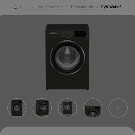
/
...
/
Vaskemaskiner
/
Frontladende
/
BWG484M5
1