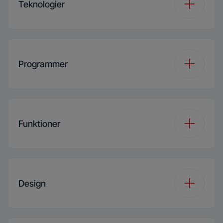
Teknologier
Inverter Eco Motor
Programmer
Tilfør tøj
Antal programmer
15
Steam
Steam
Funktioner
Programme 1
Cottons
Pet Tub
Funktion 1
Prewash
Programme 2
Eco 40-60
Design
Funktion 2
Steam
Download program 1
Mix