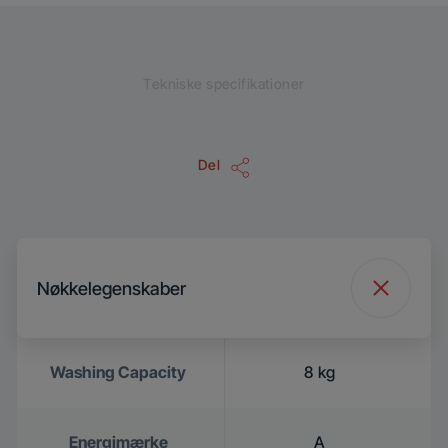
Tekniske specifikationer
Del
Nøkkelegenskaber
Washing Capacity
8 kg
Energimærke
A