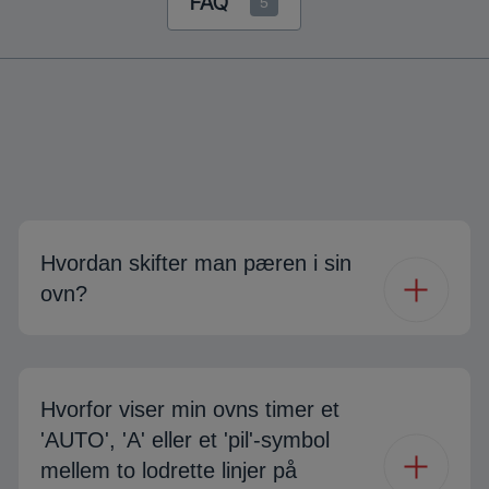
FAQ
5
Hvordan skifter man pæren i sin
ovn?
Hvorfor viser min ovns timer et
'AUTO', 'A' eller et 'pil'-symbol
mellem to lodrette linjer på