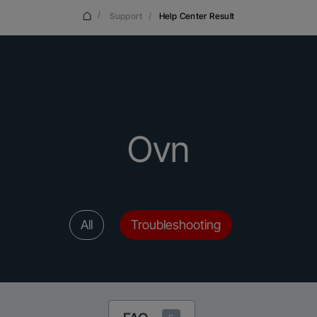
/
Support
/
Help Center Result
Ovn
All
Troubleshooting