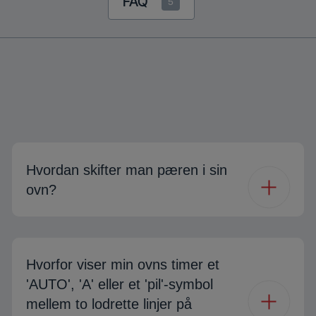
FAQ
5
Hvordan skifter man pæren i sin
ovn?
Hvorfor viser min ovns timer et
'AUTO', 'A' eller et 'pil'-symbol
mellem to lodrette linjer på