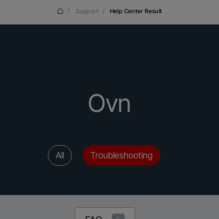
/
Support
/
Help Center Result
Ovn
All
Troubleshooting