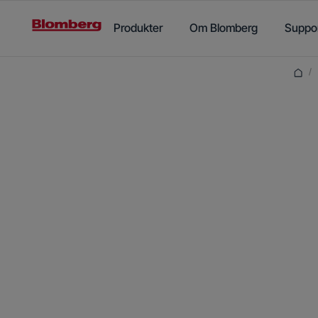
Main content starts here
Produkter
Om Blomberg
Suppo
/