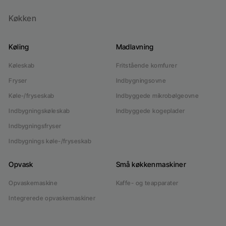
Køkken
Køling
Madlavning
Køleskab
Fritstående komfurer
Fryser
Indbygningsovne
Køle-/fryseskab
Indbyggede mikrobølgeovne
Indbygningskøleskab
Indbyggede kogeplader
Indbygningsfryser
Indbygnings køle-/fryseskab
Opvask
Små køkkenmaskiner
Opvaskemaskine
Kaffe- og teapparater
Integrerede opvaskemaskiner