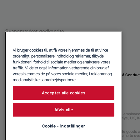
Svanemærket godkendte
hvidevarer
Vi bruger cookies til, at få vores hjemmeside til at virke
ordentligt, personalisere indhold og reklamer, tilbyde
funktioner i forhold til sociale medier og analysere vores
traffik. Vi deler også information vedrørende din brug af
vores hjemmeside på vores sociale medier, i reklamer og
© 2026 Blomberg
Privacy Policy
Cookie Politik
Code of Conduc
med analytiske samarbejdspartnere.
Accepter alle cookies
Afvis alle
Our parent company, Beko has 55,000 employees th
(i.e. Türkiye, UK, 
Cookie - indstillinger
Beko became the largest white goods co
are home to ove