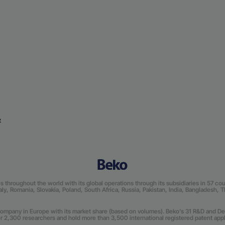
t
roughout the world with its global operations through its subsidiaries in 57 count
Italy, Romania, Slovakia, Poland, South Africa, Russia, Pakistan, India, Bangladesh, 
mpany in Europe with its market share (based on volumes). Beko’s 31 R&D and De
r 2,300 researchers and hold more than 3,500 international registered patent appli