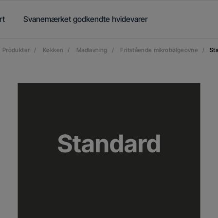
rt
Svanemærket godkendte hvidevarer
Produkter
/
Køkken
/
Madlavning
/
Fritstående mikrobølgeovne
/
St
Standard