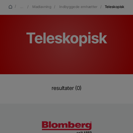
/
...
/
Madlavning
/
Indbyggede emhætter
/
Teleskopisk
Teleskopisk
resultater (0)