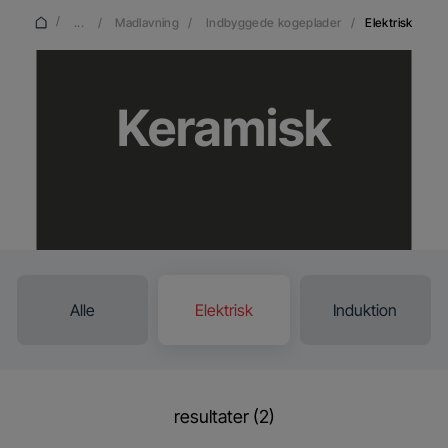
/
...
/
Madlavning
/
Indbyggede kogeplader
/
Elektrisk
Keramisk
Alle
Elektrisk
Induktion
resultater (2)