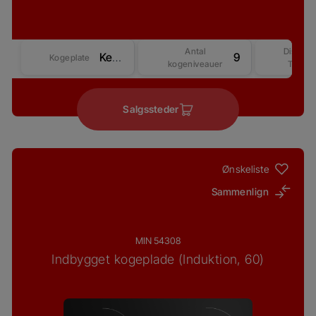
Antal
Display
Keramisk
9
Kogeplate
kogeniveauer
Type
Salgssteder
Ønskeliste
Sammenlign
MIN 54308
Indbygget kogeplade (Induktion, 60)