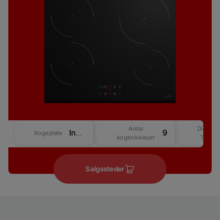
Antal
Display
Induktion
9
Kogeplate
kogeniveauer
Type
Salgssteder