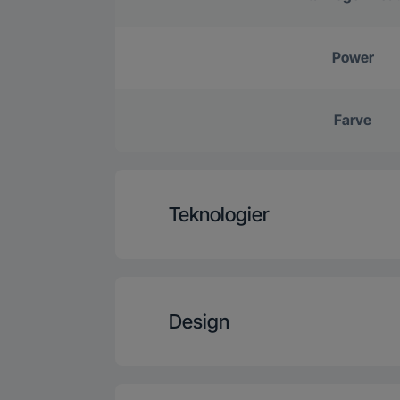
Power
Farve
Teknologier
Kogeplate
Design
FlexiCook+
Type kogeplad