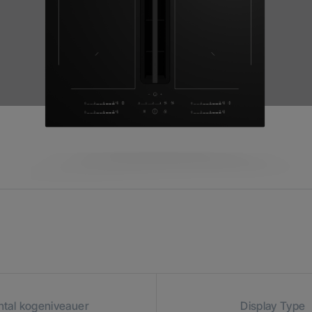
ntal kogeniveauer
Display Type