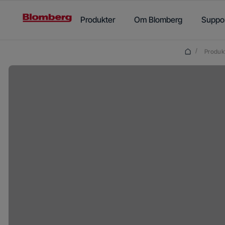
Main content starts here
Produkter
Om Blomberg
Suppo
/
Produk