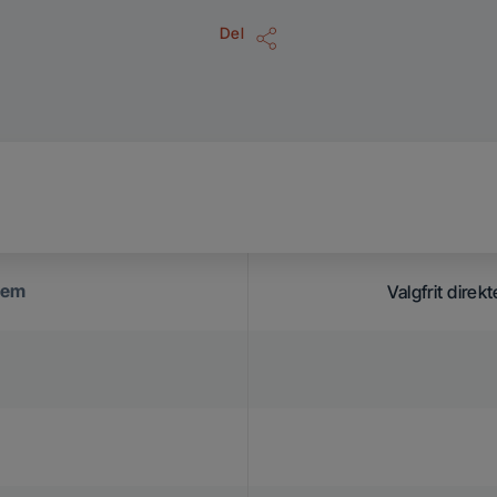
Del
stem
Valgfrit direk