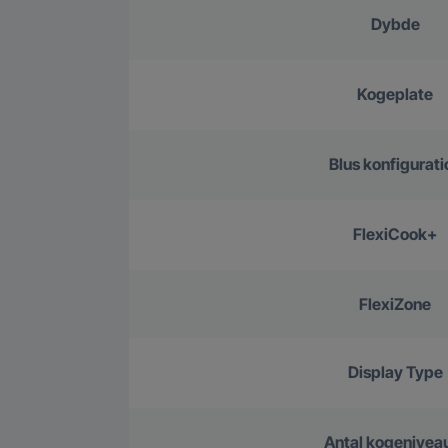
Dybde
Kogeplate
Blus konfigurati
FlexiCook+
FlexiZone
Display Type
Antal kogenivea