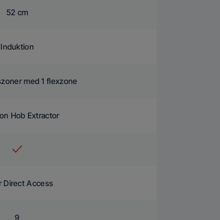
52 cm
Induktion
szoner med 1 flexzone
ion Hob Extractor
r Direct Access
9