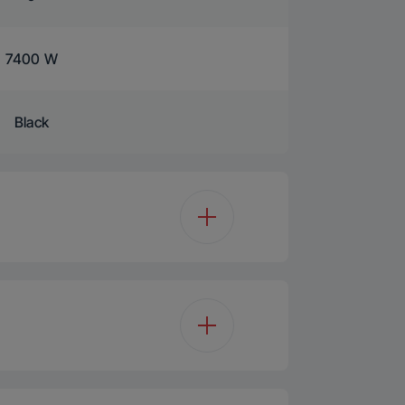
7400 W
Black
Induktion
ion Hob Extractor
Glass