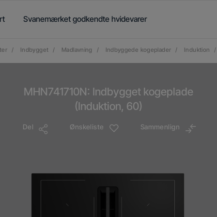
rt
Svanemærket godkendte hvidevarer
ter
/
Indbygget
/
Madlavning
/
Indbyggede kogeplader
/
Induktion
/
MHN741710N: Indbygget kogeplade
(Induktion, 60)
Del
Ønskeliste
Sammenlign