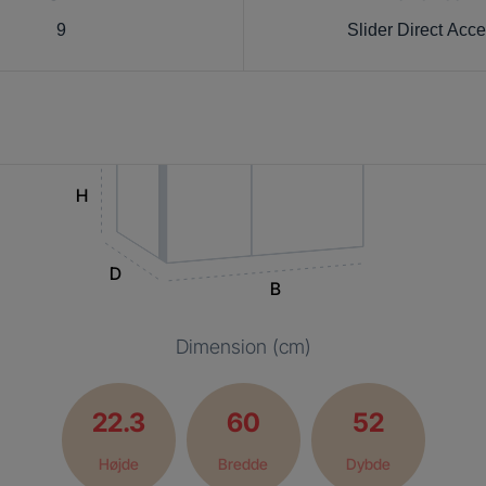
9
Slider Direct Acc
H
D
B
Dimension (cm)
22.3
60
52
Højde
Bredde
Dybde