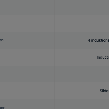
on
4 induktion
Induct
Slide
uer