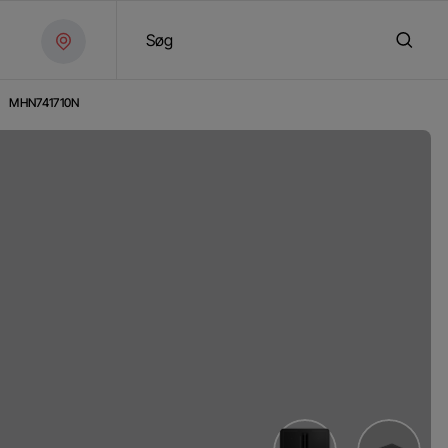
Søg
MHN741710N