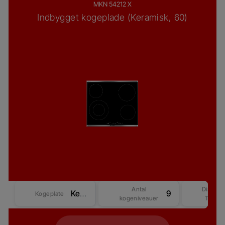
MKN 54212 X
Indbygget kogeplade (Keramisk, 60)
Antal
Display
Keramisk
9
Kogeplate
kogeniveauer
Type