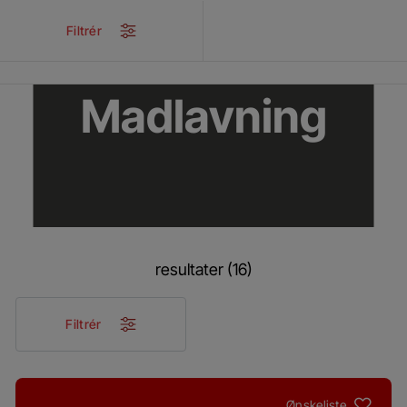
/
Produkter
/
Indbygget
/
Madlavning
Filtrér
Madlavning
resultater (16)
Filtrér
Ønskeliste