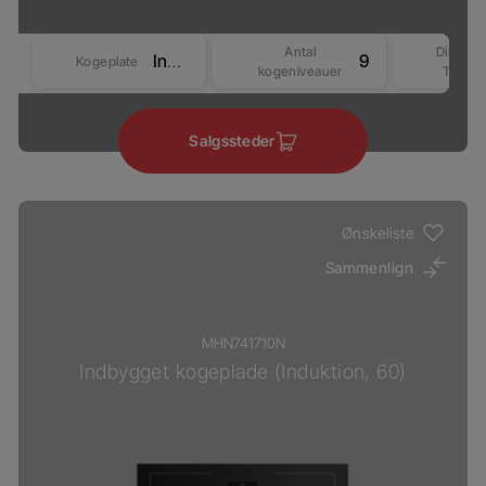
Antal
Display
Induktion
9
Kogeplate
kogeniveauer
Type
Salgssteder
Ønskeliste
Sammenlign
MHN741710N
Indbygget kogeplade (Induktion, 60)