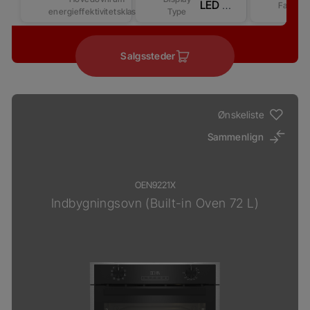
LED Display - Touch control (Revo-Better) – Competitive-2
Farve
energieffektivitetsklasse
Type
Salgssteder
Ønskeliste
Sammenlign
OEN9221X
Indbygningsovn (Built-in Oven 72 L)