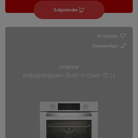
Salgssteder
Ønskeliste
Sammenlign
OEN8231W
Indbygningsovn (Built-in Oven 72 L)