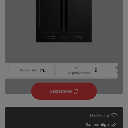
Antal
Display
Induktion
9
Kogeplate
kogeniveauer
Type
Salgssteder
Ønskeliste
Sammenlign