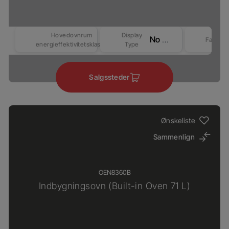
Hovedovnrum
Display
No Display
Farve
energieffektivitetsklasse
Type
Salgssteder
Ønskeliste
Sammenlign
OEN8360B
Indbygningsovn (Built-in Oven 71 L)