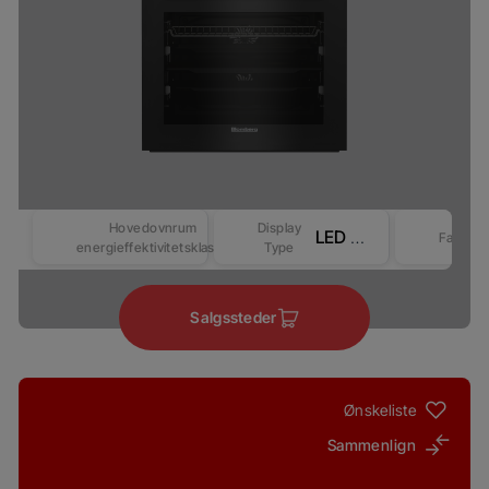
Hovedovnrum
Display
LED Display - Touch&Knob Control Prologue-Beyond DAC Better– Competitive-2
Farve
energieffektivitetsklasse
Type
Salgssteder
Ønskeliste
Sammenlign