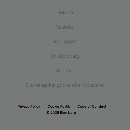
Køkken
Vasketøj
Køling
Indbygget
Køleskab
Vaskemaskiner
Vaske og tørremaskiner
Om Blomberg
Fryser
Tørretumblere
Køling
Køle-/fryseskab
Support
Indbygningskøleskab
Indbygningskøleskab
Svanemærket godkendte hvidevarer
Indbygningsfryser
Indbygningsfryser
Indbygnings køle-/fryseskab
Indbygnings køle-/fryseskab
Privacy Policy
Cookie Politik
Code of Conduct
Madlavning
© 2026 Blomberg
Madlavning
Indbygningsovne