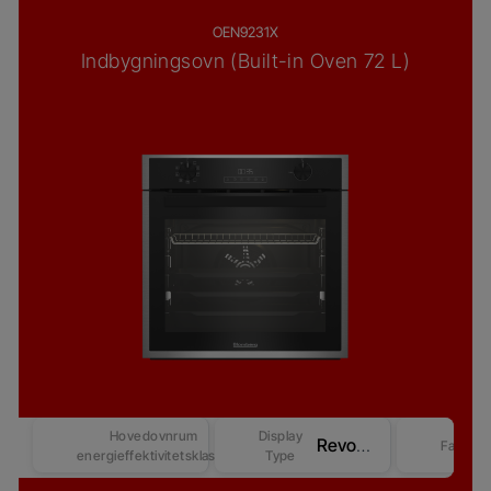
OEN9231X
Indbygningsovn (Built-in Oven 72 L)
Hovedovnrum
Display
Revo Good+ Display (Beast) – Competitive-2
Farve
energieffektivitetsklasse
Type