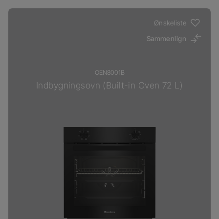
Ønskeliste
Sammenlign
OEN8001B
Indbygningsovn (Built-in Oven 72 L)