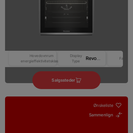
Hovedovnrum
Display
Revo Good+ Display (Beast)
Farve
energieffektivitetsklasse
Type
Salgssteder
Ønskeliste
Sammenlign