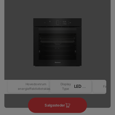
Hovedovnrum
Display
LED Display - Touch control (Revo-Better)
Farve
energieffektivitetsklasse
Type
Salgssteder