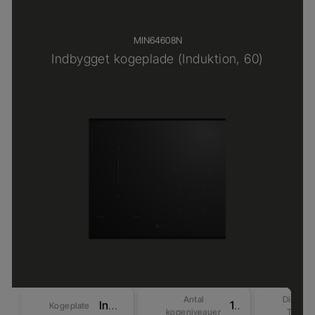
MIN64608N
Indbygget kogeplade (Induktion, 60)
Antal
Display
Induktion
15
Kogeplate
kogeniveauer
Type