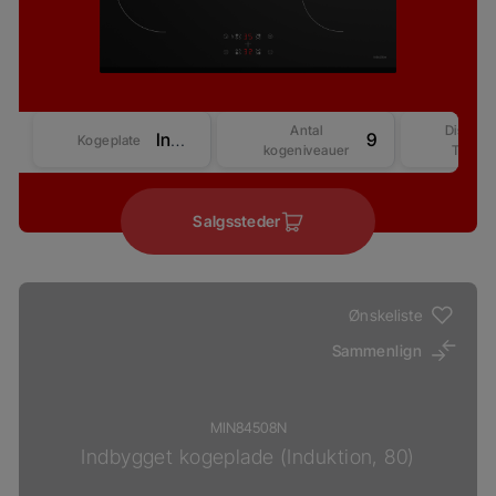
Antal
Display
Induktion
9
Kogeplate
kogeniveauer
Type
Salgssteder
Ønskeliste
Sammenlign
MIN84508N
Indbygget kogeplade (Induktion, 80)