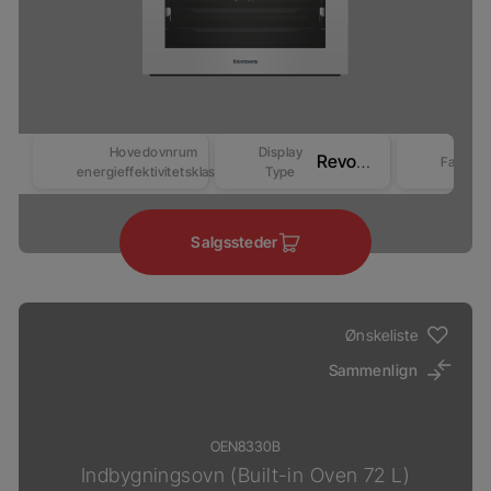
Hovedovnrum
Display
Revo Good+ Display (Beast)
Farve
energieffektivitetsklasse
Type
Salgssteder
Ønskeliste
Sammenlign
OEN8330B
Indbygningsovn (Built-in Oven 72 L)