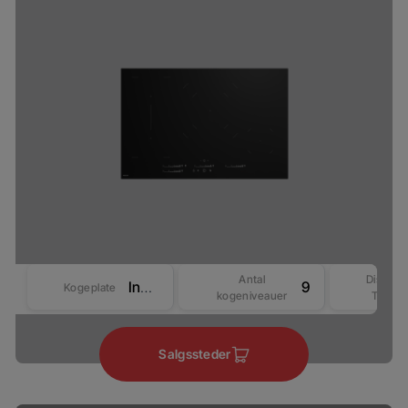
Antal
Display
Induktion
9
Kogeplate
kogeniveauer
Type
Salgssteder