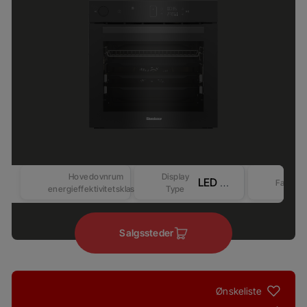
Hovedovnrum
Display
LED Display - Touch&Knob control (Beyond-Better) – Competitive-2
Farve
energieffektivitetsklasse
Type
Salgssteder
Ønskeliste