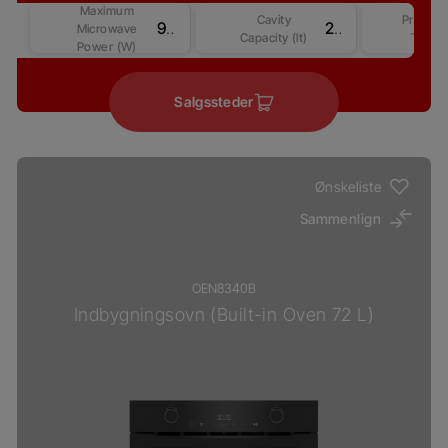
Maximum
Cavity
Product
900 W
25
Microwave
Capacity (lt)
Type
Power (W)
Salgssteder
Ønskeliste
Sammenlign
OEN8340B
Indbygningsovn (Built-in Oven 72 L)