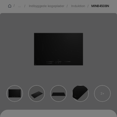
/
...
/
Indbyggede kogeplader
/
Induktion
/
MIN84508N
2