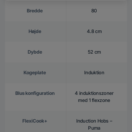
Bredde
80
Højde
4.8 cm
Dybde
52 cm
Kogeplate
Induktion
Blus konfiguration
4 induktionszoner
med 1 flexzone
FlexiCook+
Induction Hobs –
Puma