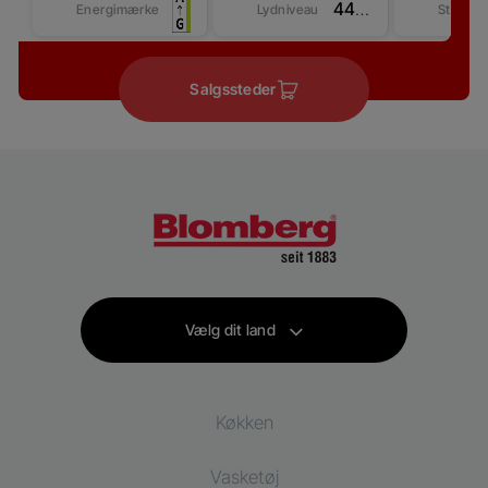
44 dBA
Energimærke
Lydniveau
Størrel
Salgssteder
Vælg dit land
Køkken
Vasketøj