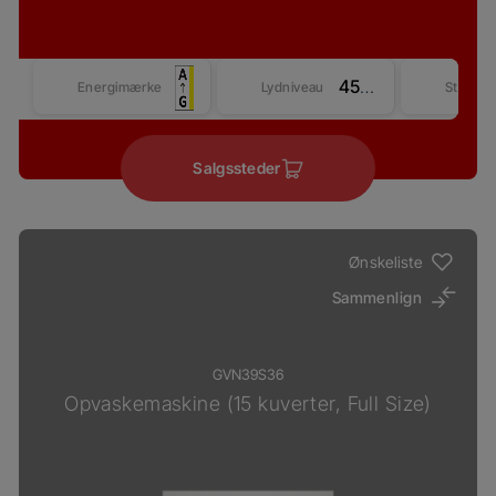
45 dBA
Energimærke
Lydniveau
Størrel
Salgssteder
Ønskeliste
Sammenlign
GVN39S36
Opvaskemaskine (15 kuverter, Full Size)