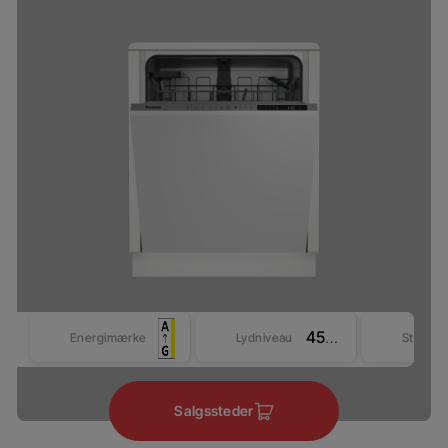
45 dBA
Energimærke
Lydniveau
Størrel
Salgssteder