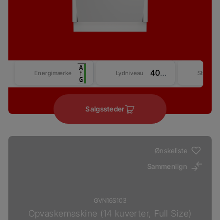
40 dBA
Energimærke
Lydniveau
Størrel
Salgssteder
Ønskeliste
Sammenlign
GVN16S103
Opvaskemaskine (14 kuverter, Full Size)