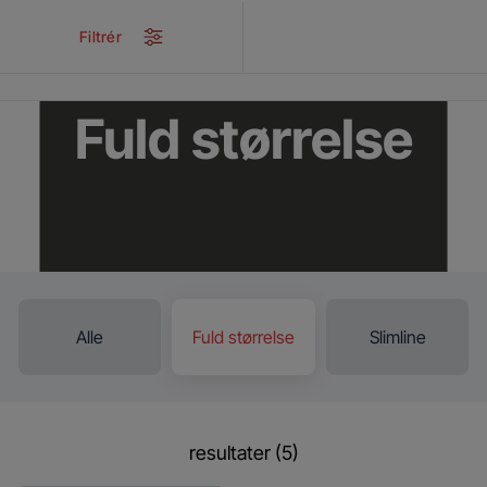
/
...
/
Integrerede opvaskemaskiner
/
Fuld størrelse
Filtrér
Fuld størrelse
Alle
Fuld størrelse
Slimline
resultater (5)