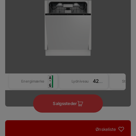
42 dBA
Energimærke
Lydniveau
Størrel
Salgssteder
Ønskeliste