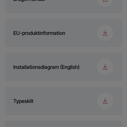
Holde varm
Døråpner
Drop down
Bruttobredde med
66 cm
emballage
Farve
Black
EU-produktinformation
Bruttodybde med
66 cm
emballage
Bruttovægt med
48 kg
Installationsdiagram (English)
emballage
Nichemål - kabinet
56x55x59
(HxWxD) (mm)
Typeskilt
Nichemål (HxWxD)
56x55x60
(mm)