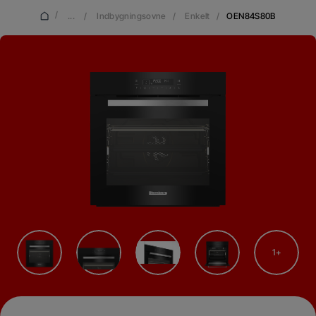
/
...
/
Indbygningsovne
/
Enkelt
/
OEN84S80B
1