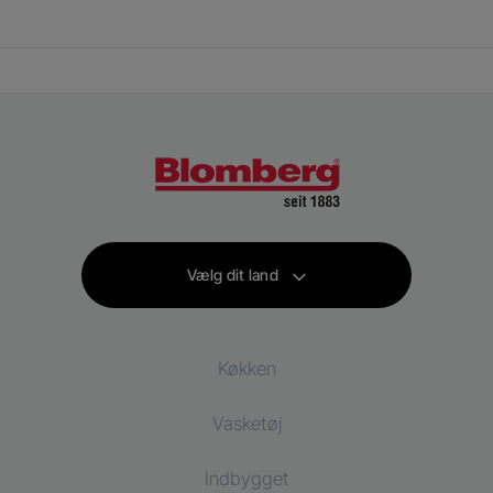
Vælg dit land
Køkken
Vasketøj
Køling
Indbygget
Køleskab