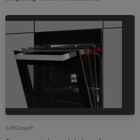
SoftClose®