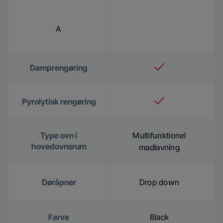
A
Damprengøring
Pyrolytisk rengøring
Type ovn i
Multifunktionel
hovedovnsrum
madlavning
Døråpner
Drop down
Farve
Black