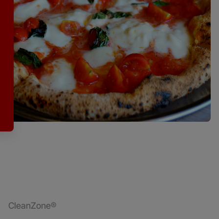
CleanZone®