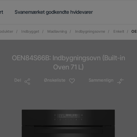
rt
Svanemærket godkendte hvidevarer
odukter
/
Indbygget
/
Madlavning
/
Indbygningsovne
/
Enkelt
/
OE
OEN84S66B: Indbygningsovn (Built-in
Oven 71 L)
Del
Ønskeliste
Sammenlign