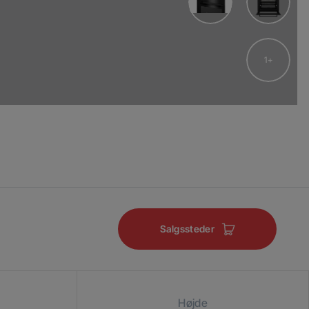
1
Salgssteder
Højde