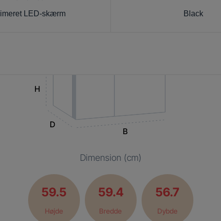
imeret LED-skærm
Black
H
D
B
Dimension (cm)
59.5
59.4
56.7
Højde
Bredde
Dybde