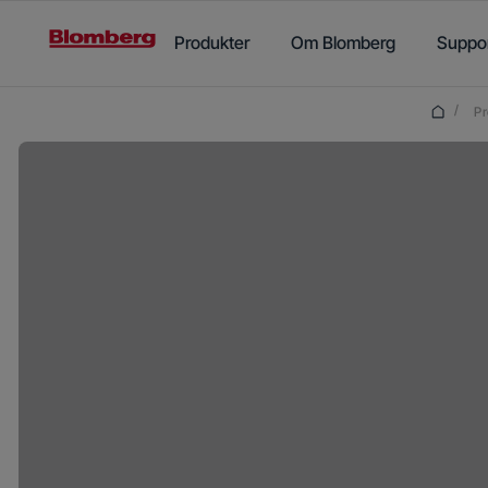
Main content starts here
Produkter
Om Blomberg
Suppo
/
Pr