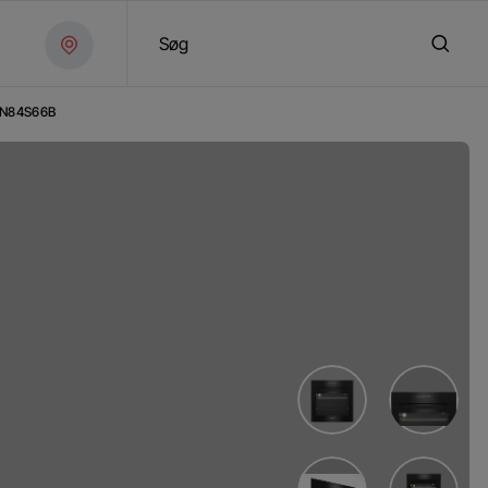
Søg
N84S66B