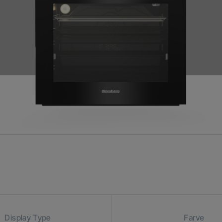
Display Type
Farve