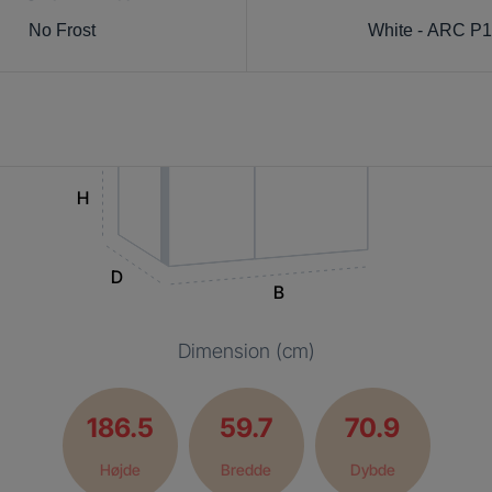
No Frost
White - ARC P
H
D
B
Dimension (cm)
186.5
59.7
70.9
Højde
Bredde
Dybde