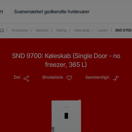
rt
Svanemærket godkendte hvidevarer
/
Produkter
/
Køkken
/
Køling
/
Køleskab
/
Larder
/
SND 9700
SND 9700: Køleskab (Single Door - no
freezer, 365 L)
Del
Ønskeliste
Sammenlign