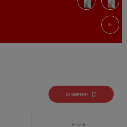
5
Salgssteder
Bredde