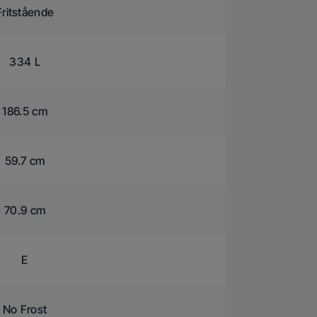
Fritstående
334 L
186.5 cm
59.7 cm
70.9 cm
E
No Frost