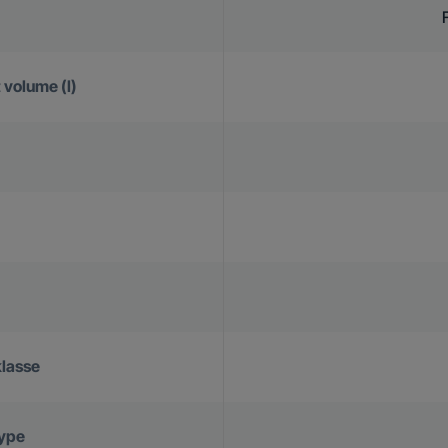
volume (l)
klasse
Type