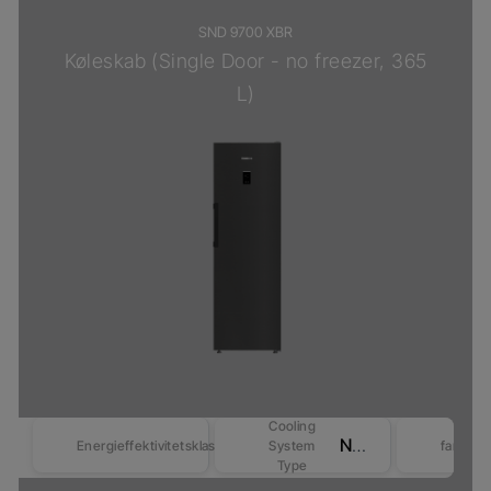
SND 9700 XBR
Køleskab (Single Door - no freezer, 365
L)
Cooling
No Frost
Energieffektivitetsklasse
System
farver
Type