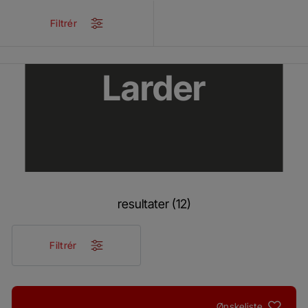
/
Produkter
/
Køkken
/
Køling
/
Køleskab
/
Larder
Filtrér
Larder
resultater (12)
Filtrér
Ønskeliste