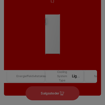
L)
Cooling
LightFrost
Energieffektivitetsklasse
System
farver
Type
Salgssteder