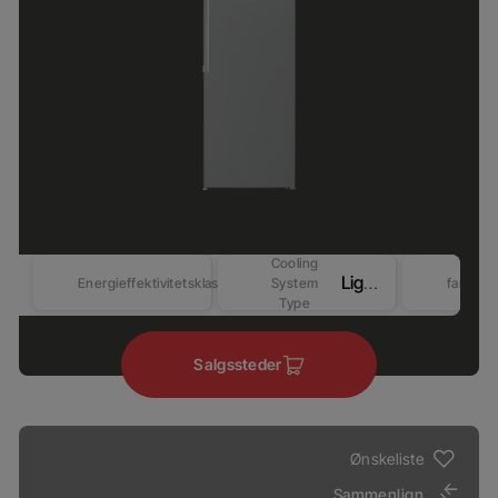
Cooling
LightFrost
Energieffektivitetsklasse
System
farver
Type
Salgssteder
Ønskeliste
Sammenlign