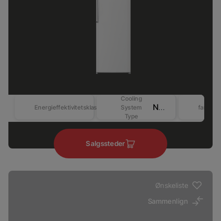
Cooling
No Frost
Energieffektivitetsklasse
System
farver
Type
Salgssteder
Ønskeliste
Sammenlign