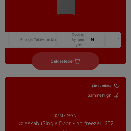
Cooling
No Frost
Energieffektivitetsklasse
System
farver
Type
Salgssteder
Ønskeliste
Sammenlign
SSM 4460 N
Køleskab (Single Door - no freezer, 252