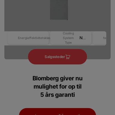
Cooling
No Frost
Energieffektivitetsklasse
System
farver
Type
Salgssteder
Blomberg giver nu
mulighet for op til
5 års garanti