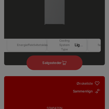
Cooling
LightFrost
Energieffektivitetsklasse
System
farver
Type
Salgssteder
Ønskeliste
Sammenlign
SSM1420N