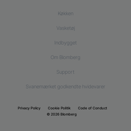
Køkken
Vasketøj
Køling
Indbygget
Køleskab
Vaskemaskiner
Vaske og tørremaskiner
Om Blomberg
Fryser
Tørretumblere
Køling
Køle-/fryseskab
Support
Indbygningskøleskab
Indbygningskøleskab
Svanemærket godkendte hvidevarer
Indbygningsfryser
Indbygningsfryser
Indbygnings køle-/fryseskab
Indbygnings køle-/fryseskab
Privacy Policy
Cookie Politik
Code of Conduct
Madlavning
© 2026 Blomberg
Madlavning
Indbygningsovne