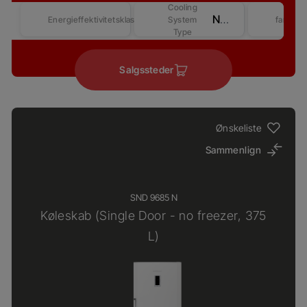
Cooling
No Frost
Energieffektivitetsklasse
System
farver
Type
Salgssteder
Ønskeliste
Sammenlign
SND 9685 N
Køleskab (Single Door - no freezer, 375
L)