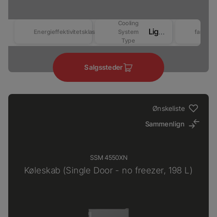
Cooling
LightFrost
Energieffektivitetsklasse
System
farver
Type
Salgssteder
Ønskeliste
Sammenlign
SSM 4550XN
Køleskab (Single Door - no freezer, 198 L)