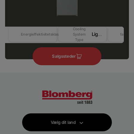
Cooling
LightFrost
Energieffektivitetsklasse
System
farver
Type
Salgssteder
Vælg dit land