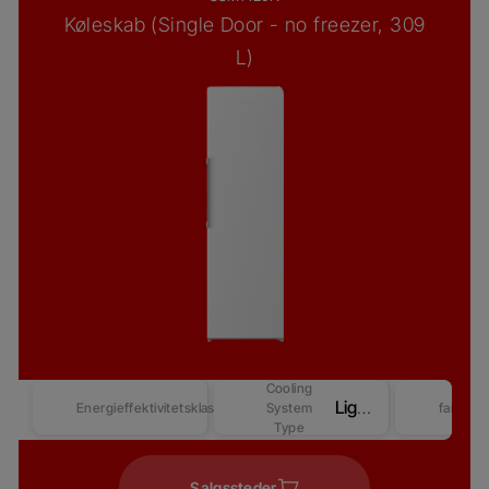
Køleskab (Single Door - no freezer, 309
L)
Cooling
LightFrost
Energieffektivitetsklasse
System
farver
Type
Salgssteder