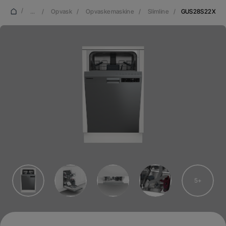
/
...
/
Opvask
/
Opvaskemaskine
/
Slimline
/
GUS28S22X
5