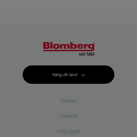
Vælg dit land
Køkken
Vasketøj
Køling
Indbygget
Køleskab
Vaskemaskiner