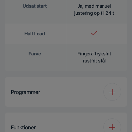
Udsat start
Ja, med manuel
justering op til 24 t
Half Load
Farve
Fingeraftryksfrit
rustfrit stål
Programmer
Antal programmer
8
Funktioner