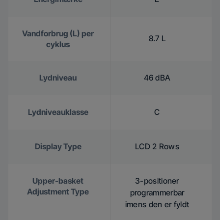
Vandforbrug (L) per
8.7 L
cyklus
Lydniveau
46 dBA
Lydniveauklasse
C
Display Type
LCD 2 Rows
Upper-basket
3-positioner
Adjustment Type
programmerbar
imens den er fyldt