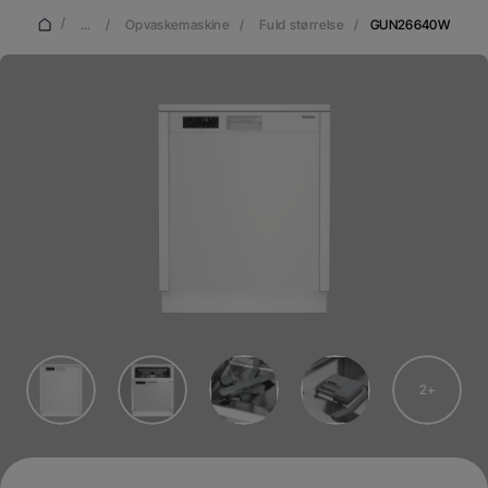
/
...
/
Opvaskemaskine
/
Fuld størrelse
/
GUN26640W
2