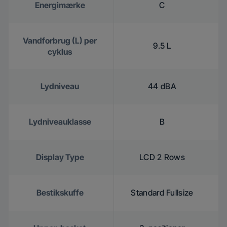
Energimærke
C
Vandforbrug (L) per
9.5 L
cyklus
Lydniveau
44 dBA
Lydniveauklasse
B
Display Type
LCD 2 Rows
Bestikskuffe
Standard Fullsize