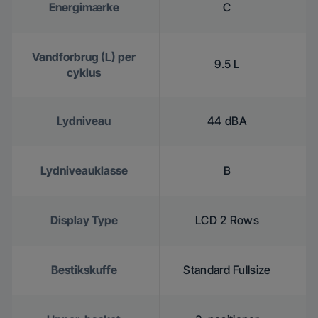
Energimærke
C
Vandforbrug (L) per
9.5 L
cyklus
Lydniveau
44 dBA
Lydniveauklasse
B
Display Type
LCD 2 Rows
Bestikskuffe
Standard Fullsize