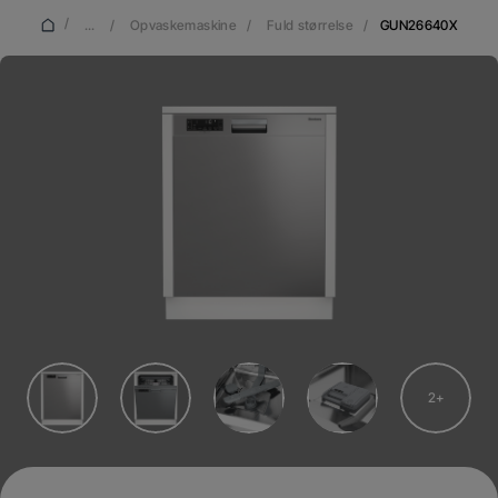
/
...
/
Opvaskemaskine
/
Fuld størrelse
/
GUN26640X
2