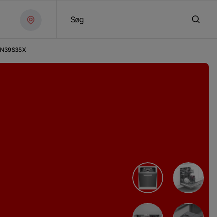
Søg
N39S35X