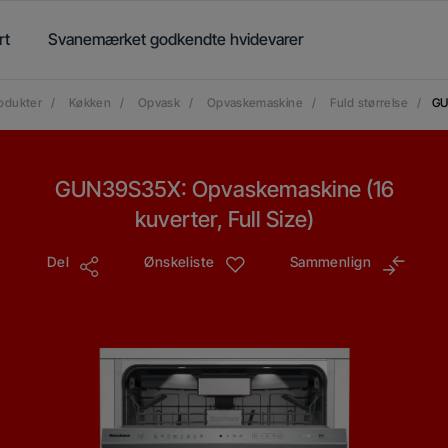
rt
Svanemærket godkendte hvidevarer
odukter
/
Køkken
/
Opvask
/
Opvaskemaskine
/
Fuld størrelse
/
GU
GUN39S35X: Opvaskemaskine (16
kuverter, Full Size)
Del
Ønskeliste
Sammenlign