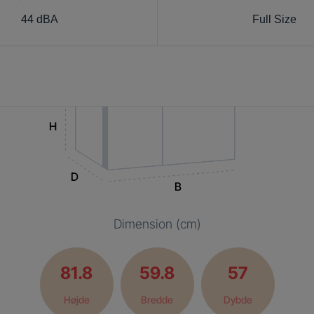
44 dBA
Full Size
H
D
B
Dimension (cm)
81.8
59.8
57
Højde
Bredde
Dybde