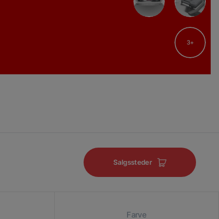
3
Salgssteder
Farve