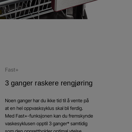
Fast+
3 ganger raskere rengjøring
Noen ganger har du ikke tid til å vente på
at en hel oppvasksyklus skal bli ferdig.
Med Fast+-funksjonen kan du fremskynde
vaskesyklusen opptil 3 ganger* samtidig
som den opprettholder optimal ytelse.