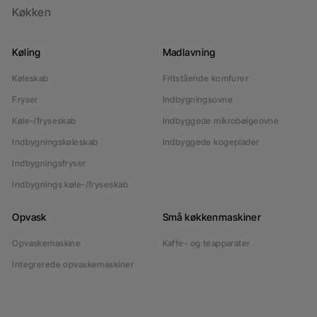
Køkken
Køling
Madlavning
Køleskab
Fritstående komfurer
Fryser
Indbygningsovne
Køle-/fryseskab
Indbyggede mikrobølgeovne
Indbygningskøleskab
Indbyggede kogeplader
Indbygningsfryser
Indbygnings køle-/fryseskab
Opvask
Små køkkenmaskiner
Opvaskemaskine
Kaffe- og teapparater
Integrerede opvaskemaskiner