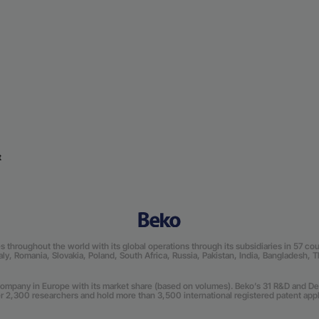
t
roughout the world with its global operations through its subsidiaries in 57 count
Italy, Romania, Slovakia, Poland, South Africa, Russia, Pakistan, India, Bangladesh, 
mpany in Europe with its market share (based on volumes). Beko’s 31 R&D and De
r 2,300 researchers and hold more than 3,500 international registered patent appli