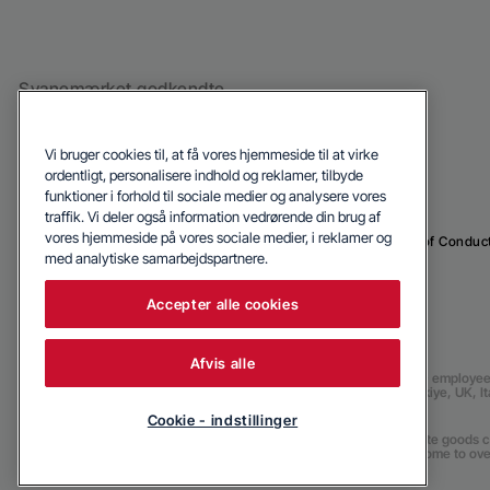
Svanemærket godkendte
hvidevarer
Vi bruger cookies til, at få vores hjemmeside til at virke
ordentligt, personalisere indhold og reklamer, tilbyde
funktioner i forhold til sociale medier og analysere vores
traffik. Vi deler også information vedrørende din brug af
vores hjemmeside på vores sociale medier, i reklamer og
© 2026 Blomberg
Privacy Policy
Cookie Politik
Code of Conduc
med analytiske samarbejdspartnere.
Accepter alle cookies
Afvis alle
Our parent company, Beko has 55,000 employees th
(i.e. Türkiye, UK, 
Cookie - indstillinger
Beko became the largest white goods co
are home to ove