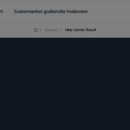
rt
Svanemærket godkendte hvidevarer
/
Support
/
Help Center Result