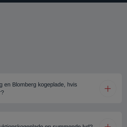
eg en Blomberg kogeplade, hvis
r?
nduktionskogeplade en summende lyd?