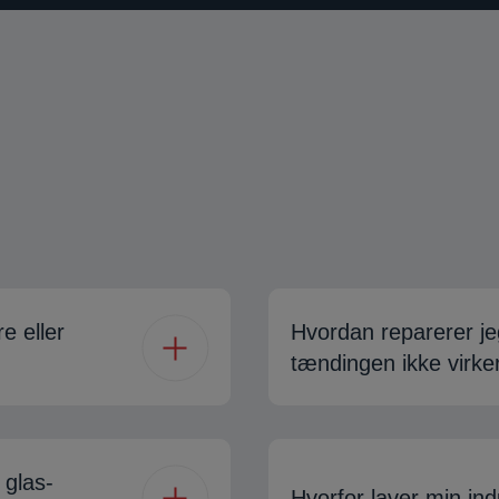
e eller
Hvordan reparerer j
tændingen ikke virke
 glas-
Hvorfor laver min i