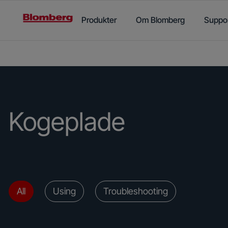
Main content starts here
Produkter
Om Blomberg
Suppo
Kogeplade
All
Using
Troubleshooting