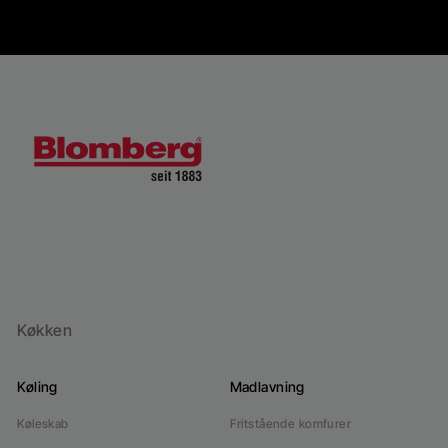
Køkken
Køling
Madlavning
Køleskab
Fritstående komfurer