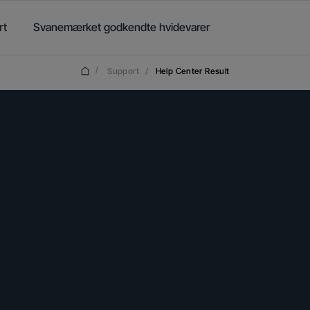
rt
Svanemærket godkendte hvidevarer
/
Support
/
Help Center Result