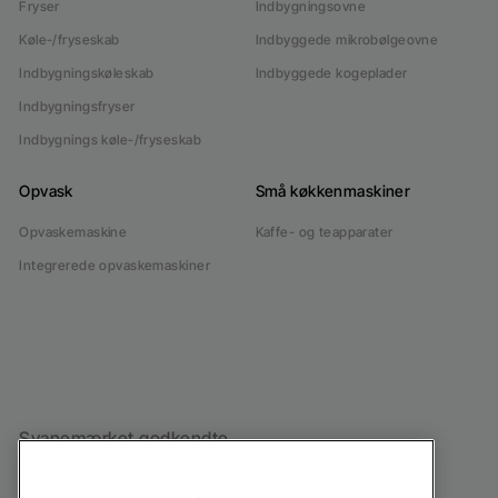
Fryser
Indbygningsovne
Køle-/fryseskab
Indbyggede mikrobølgeovne
Indbygningskøleskab
Indbyggede kogeplader
Indbygningsfryser
Indbygnings køle-/fryseskab
Opvask
Små køkkenmaskiner
Opvaskemaskine
Kaffe- og teapparater
Integrerede opvaskemaskiner
Svanemærket godkendte
hvidevarer