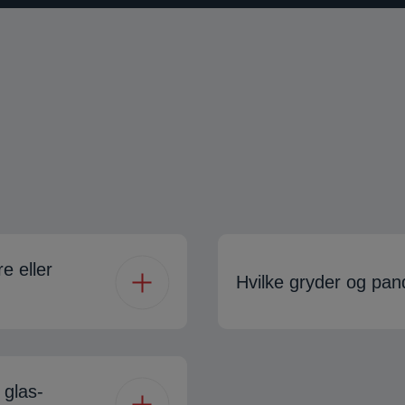
e eller
Hvilke gryder og pand
 glas-