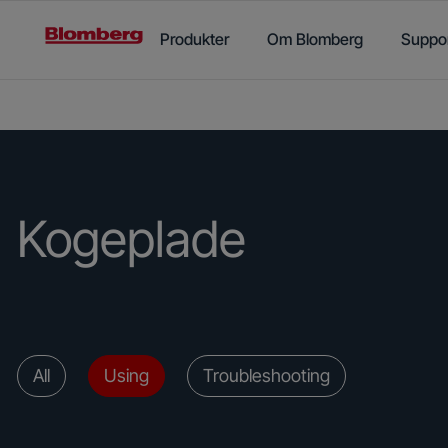
Main content starts here
Produkter
Om Blomberg
Suppo
Kogeplade
All
Using
Troubleshooting