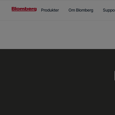
Main content starts here
Produkter
Om Blomberg
Suppo