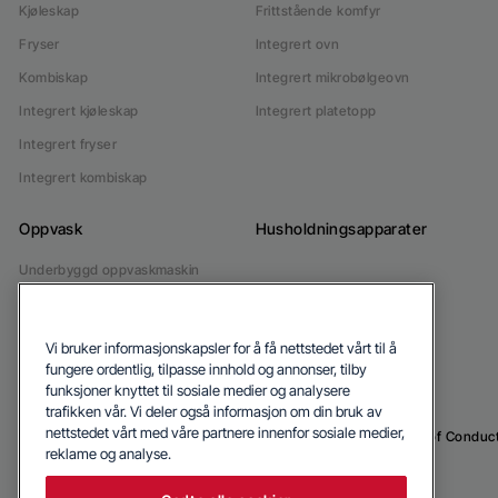
Kjøleskap
Frittstående komfyr
Fryser
Integrert ovn
Kombiskap
Integrert mikrobølgeovn
Integrert kjøleskap
Integrert platetopp
Integrert fryser
Integrert kombiskap
Oppvask
Husholdningsapparater
Underbyggd oppvaskmaskin
Integrert oppvaskmaskin
Vi bruker informasjonskapsler for å få nettstedet vårt til å
fungere ordentlig, tilpasse innhold og annonser, tilby
funksjoner knyttet til sosiale medier og analysere
trafikken vår. Vi deler også informasjon om din bruk av
nettstedet vårt med våre partnere innenfor sosiale medier,
© 2026 Blomberg
Privacy Policy
Cookie Policy
Code of Conduc
reklame og analyse.