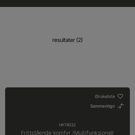
resultater (2)
Ønskeliste
Sammenlign
HKT8032
Frittstående komfyr (Multifunksjonell