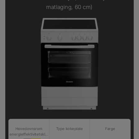
matlaging, 60 cm)
Hovedovnsrom
Type kokeplate
Farge
energieffektivitetskl...