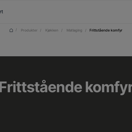
rt
/
Produkter
/
Kjøkken
/
Matlaging
/
Frittstående komfyr
Frittstående komfy