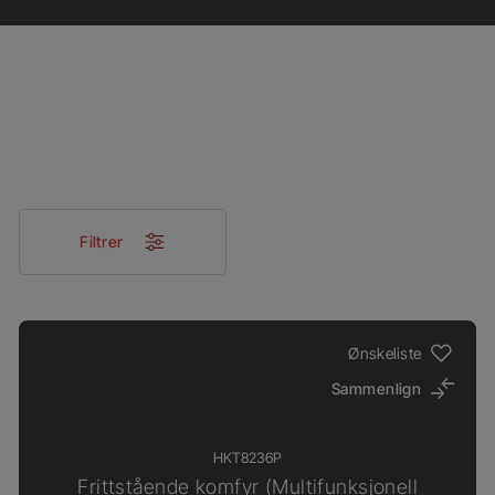
Filtrer
Ønskeliste
Sammenlign
HKT8236P
Frittstående komfyr (Multifunksjonell