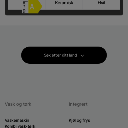
Keramisk
Hvit
Hvor kan jeg kjøpe
Søk etter ditt land
Vask og tørk
Integrert
Vaskemaskin
Kjøl og frys
Kombi vask-tørk