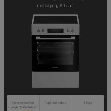
matlaging, 60 cm)
Hovedovnsrom
Type kokeplate
Farge
energieffektivitetskl...