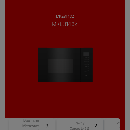
MKE3143Z
MKE3143Z
Maximum
Cavity
Product
900 W
25
Microwave
Capacity (lt)
Type