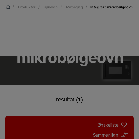
/
Produkter
/
Kjøkken
/
Matlaging
/
Integrert mikrobølgeovn
Integrert
mikrobølgeovn
resultat (1)
Ønskeliste
Sammenlign