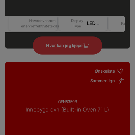
Hovedovnsrom
Display
LED Display - Touch&Knob control (Beyond-Better) – Competitive-2
Farge
energieffektivitetsklasse
Type
Hvor kan jeg kjøpe
Ønskeliste
Sammenlign
OEN8350B
Innebygd ovn (Built-in Oven 71 L)