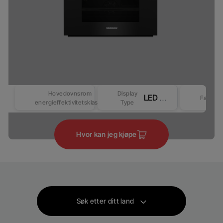
Hovedovnsrom
Display
LED Display - Touch control (Revo-Better)
Farge
energieffektivitetsklasse
Type
Hvor kan jeg kjøpe
Søk etter ditt land