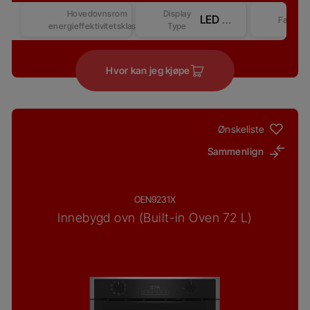
Hovedovnsrom
Display
LED Display - Touch&Knob Control Prologue-Beyond DAC Better– Competitive-2
Farge
energieffektivitetsklasse
Type
Hvor kan jeg kjøpe
Ønskeliste
Sammenlign
OEN9231X
Innebygd ovn (Built-in Oven 72 L)