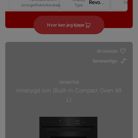
Revo Good+ Display (Beast)
Farge
energieffektivitetsklasse
Type
Hvor kan jeg kjøpe
Ønskeliste
Sammenlign
OKN8370B
Innebygd ovn (Built-in Compact Oven 48
L)