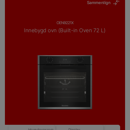
Sammenlign
OEN9221X
Innebygd ovn (Built-in Oven 72 L)
Hovedovnsrom
Display