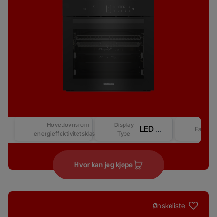
Hovedovnsrom
Display
LED Display - Touch control (Revo-Better) – Competitive-2
Farge
energieffektivitetsklasse
Type
Hvor kan jeg kjøpe
Ønskeliste