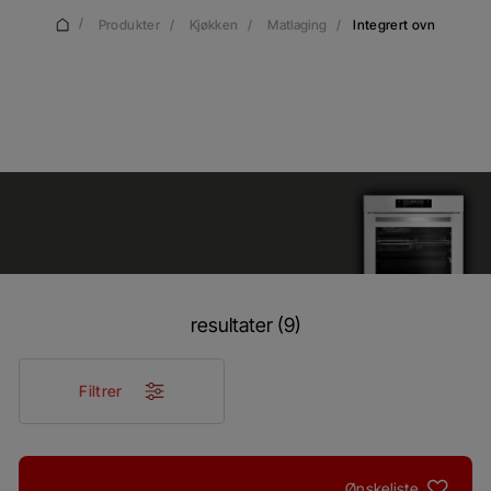
/
Produkter
/
Kjøkken
/
Matlaging
/
Integrert ovn
Integrert ovn
resultater (9)
Filtrer
Ønskeliste