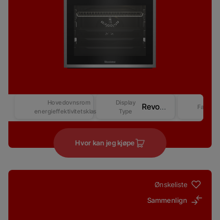
Hovedovnsrom
Display
Revo Good+ Display (Beast) – Competitive-2
Farge
energieffektivitetsklasse
Type
Hvor kan jeg kjøpe
Ønskeliste
Sammenlign