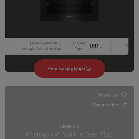
Hovedovnsrom
Display
LED Display - Touch control (Revo-Better)
Farge
energieffektivitetsklasse
Type
Hvor kan jeg kjøpe
Ønskeliste
Sammenlign
OEN8001B
Innebygd ovn (Built-in Oven 72 L)