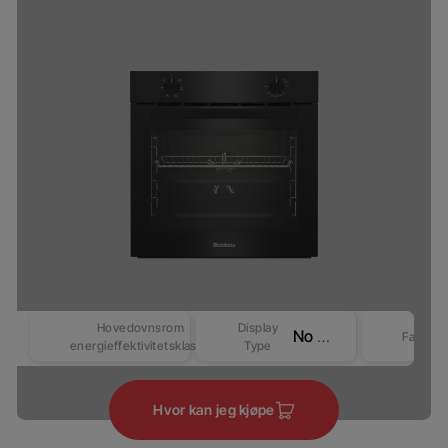
Hovedovnsrom
Display
No Display
Farge
energieffektivitetsklasse
Type
Hvor kan jeg kjøpe