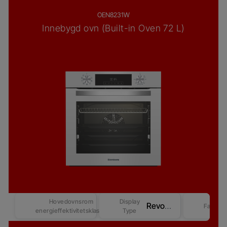
OEN8231W
Innebygd ovn (Built-in Oven 72 L)
Hovedovnsrom
Display
Revo Good+ Display (Beast)
Farge
energieffektivitetsklasse
Type