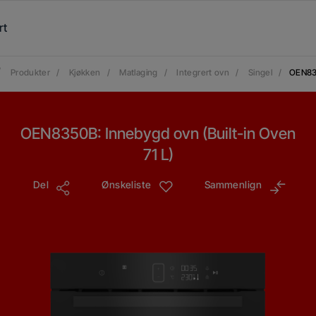
rt
/
Produkter
/
Kjøkken
/
Matlaging
/
Integrert ovn
/
Singel
/
OEN8
OEN8350B: Innebygd ovn (Built-in Oven
71 L)
Del
Ønskeliste
Sammenlign