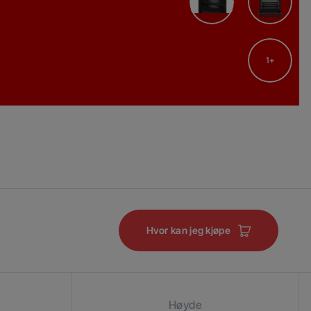
1
Hvor kan jeg kjøpe
Høyde