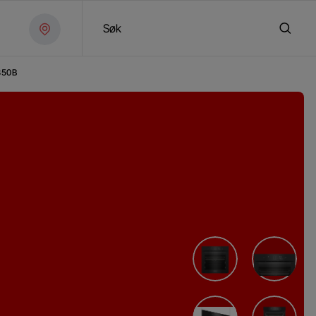
Søk
350B