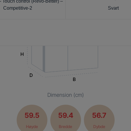
 Touch control (Revo-Better) –
Competitive-2
Svart
H
D
B
Dimension (cm)
59.5
59.4
56.7
Høyde
Bredde
Dybde