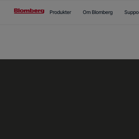
Main content starts here
Produkter
Om Blomberg
Suppo