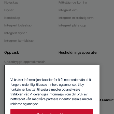
Kjøleskap
Frittstående komfyr
Fryser
Integrert ovn
Kombiskap
Integrert mikrobølgeovn
Integrert kjøleskap
Integrert platetopp
Integrert fryser
Integrert kombiskap
Oppvask
Husholdningsapparater
Underbyggd oppvaskmaskin
Integrert oppvaskmaskin
Vi bruker informasjonskapsler for å få nettstedet vårt til å
fungere ordentlig, tilpasse innhold og annonser, tilby
funksjoner knyttet til sosiale medier og analysere
trafikken vår. Vi deler også informasjon om din bruk av
nettstedet vårt med våre partnere innenfor sosiale medier,
© 2026 Blomberg
Privacy Policy
Cookie Policy
Code of Conduc
reklame og analyse.