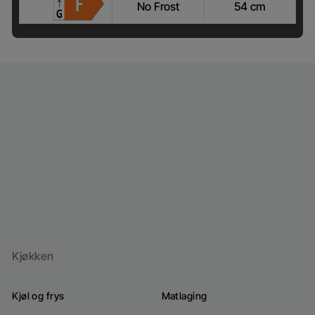
No Frost
54 cm
Hvor kan jeg kjøpe
Reversibel dør: Justerbar dørretning for å passe
til kjøkkeninnredningen din
Kjøkken
Kjøl og frys
Matlaging