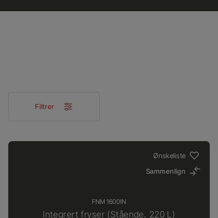
Filtrer
Ønskeliste
Sammenlign
FNM 1600IN
Integrert fryser (Stående, 220 L)