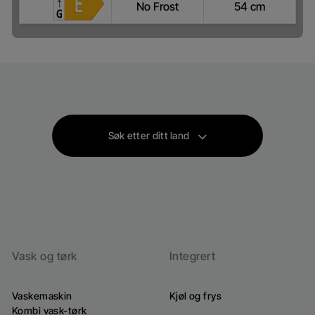
No Frost
54 cm
Hvor kan jeg kjøpe
ProSmart™ Inverter-kompressor: Høy effektivitet,
lang holdbarhet og lavt støynivå
Reversibel dør: Justerbar dørretning for å passe
til kjøkkeninnredningen din
Søk etter ditt land
Vask og tørk
Integrert
Vaskemaskin
Kjøl og frys
Kombi vask-tørk