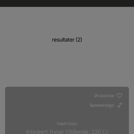
resultater (2)
Ønskeliste
Sammenlign
FNM1700IN
Integrert fryser (Stående, 220 L)