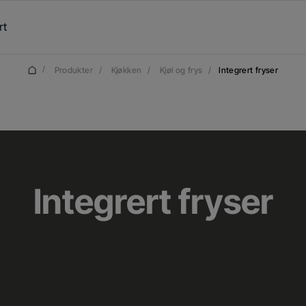
rt
/
Produkter
/
Kjøkken
/
Kjøl og frys
/
Integrert fryser
Integrert fryser