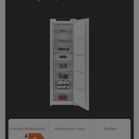
Energieffektivitetskl...
Kjølesystem type
Bredde