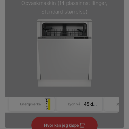
Opvaskmaskin (14 plassinnstillinger,
Standard størrelse)
45 dBA
Energimerke
Lydnivå
Størrel
Hvor kan jeg kjøpe