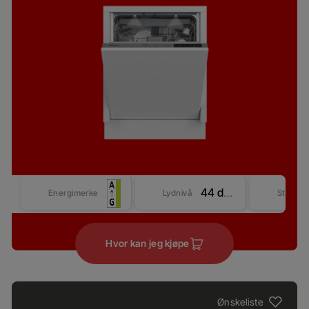
44 dBA
Energimerke
Lydnivå
Størrel
Hvor kan jeg kjøpe
Ønskeliste