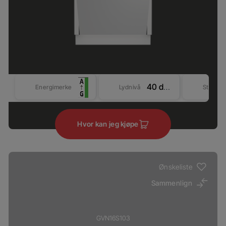
40 dBA
Energimerke
Lydnivå
Størrel
Hvor kan jeg kjøpe
Ønskeliste
Sammenlign
GVN16S103