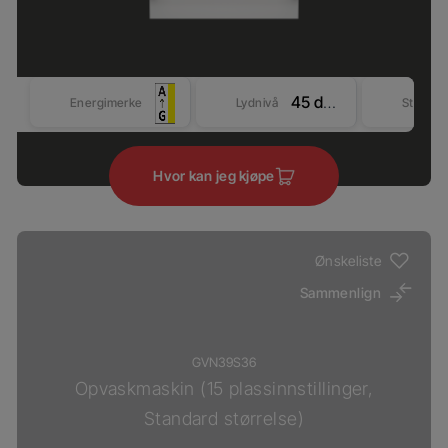
45 dBA
Energimerke
Lydnivå
Størrel
Hvor kan jeg kjøpe
Ønskeliste
Sammenlign
GVN39S36
Opvaskmaskin (15 plassinnstillinger,
Standard størrelse)