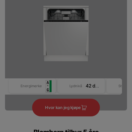
42 dBA
Energimerke
Lydnivå
Størrel
Hvor kan jeg kjøpe