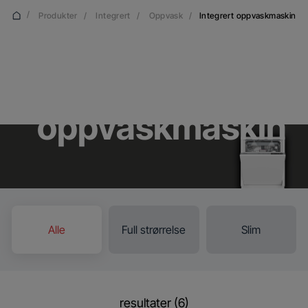
/
Produkter
/
Integrert
/
Oppvask
/
Integrert oppvaskmaskin
Integrert
oppvaskmaskin
Alle
Full strørrelse
Slim
resultater (6)