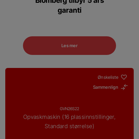
Blomberg tilbyr 5 års
garanti
Les mer
Ønskeliste
Sammenlign
GVN26S22
Opvaskmaskin (16 plassinnstillinger,
Standard størrelse)