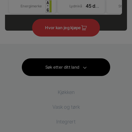
45 dBA
Energimerke
Lydnivå
Størrel
Hvor kan jeg kjøpe
Søk etter ditt land
Kjøkken
Vask og tørk
Kjøl og frys
Integrert
Kjøleskap
Vaskemaskin