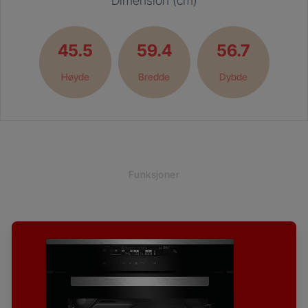
Dimension (cm)
45.5
59.4
56.7
Høyde
Bredde
Dybde
Funksjoner