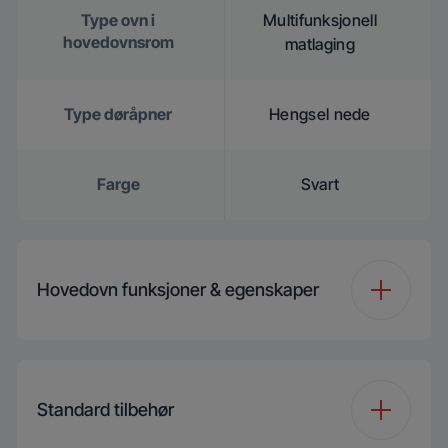
Type ovn i
Multifunksjonell
hovedovnsrom
matlaging
Type døråpner
Hengsel nede
Farge
Svart
Hovedovn funksjoner & egenskaper
Type ovn i
Multifunksjonell
hovedovnsrom
matlaging
Standard tilbehør