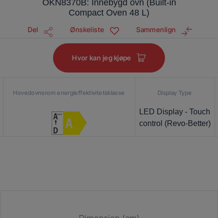
OKN8370B: Innebygd ovn (Built-in
Compact Oven 48 L)
Del
Ønskeliste
Sammenlign
Hvor kan jeg kjøpe
Hovedovnsrom energieffektivitetsklasse
Display Type
LED Display - Touch
control (Revo-Better)