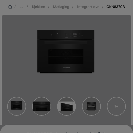
/
...
/
Kjøkken
/
Matlaging
/
Integrert ovn
/
OKN8370B
1