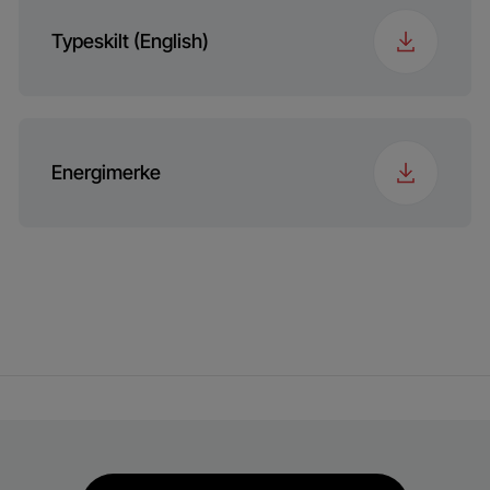
Nisjemål (HxWxD)
Typeskilt (English)
56x55x46
(mm)
Energimerke