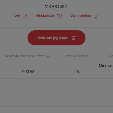
MKE3143Z:
Del
Ønskeliste
Sammenlign
Hvor kan jeg kjøpe
Maximum Microwave Power (W)
Cavity Capacity (lt)
Pr
Microwa
900 W
25