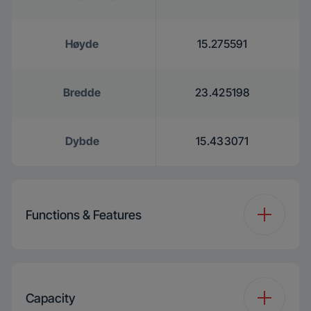
Høyde
15.275591
Bredde
23.425198
Dybde
15.433071
Functions & Features
Maximum
900 W
Microwave Power
Capacity
(W)