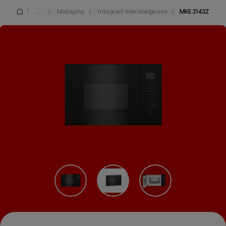
/
...
/
Matlaging
/
Integrert mikrobølgeovn
/
MKE3143Z